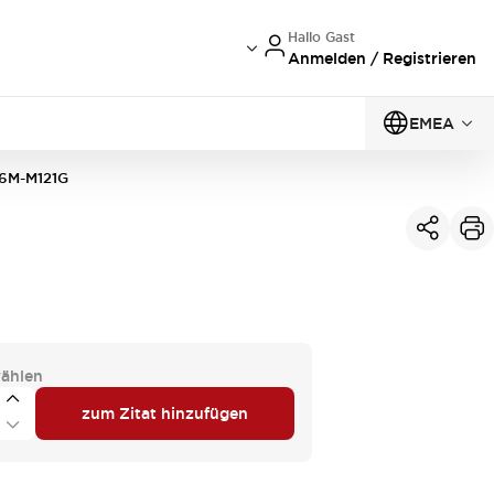
Hallo Gast
Anmelden / Registrieren
EMEA
6M-M121G
ählen
zum Zitat hinzufügen