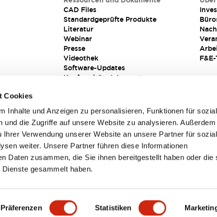
Ressourcen und Dokumente
Über
CAD Files
Inves
Standardgeprüfte Produkte
Büro
Literatur
Nach
Webinar
Vera
Presse
Arbe
Videothek
F&E-
Software-Updates
Konformitätsdokumente
Schwachstellenberichte
t Cookies
Sicherheitslösung
 Inhalte und Anzeigen zu personalisieren, Funktionen für sozia
 und die Zugriffe auf unsere Website zu analysieren. Außerdem
u Ihrer Verwendung unserer Website an unsere Partner für sozia
sen weiter. Unsere Partner führen diese Informationen
en Daten zusammen, die Sie ihnen bereitgestellt haben oder die 
 Dienste gesammelt haben.
sbedingungen
Präferenzen
Statistiken
Marketin
TAILS
HAUPTMERKMALE
SPEZIFIKATIONEN
DOKUM