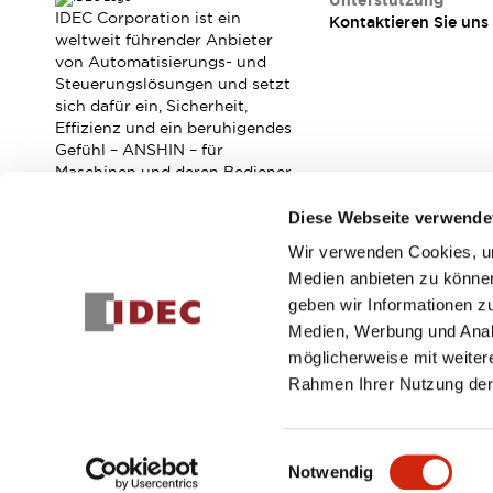
Unterstützung
Veranstaltungen / Seminare
IDEC Corporation ist ein
Kontaktieren Sie uns
Unterstützung
weltweit führender Anbieter
von Automatisierungs- und
Kontaktieren Sie uns
Steuerungslösungen und setzt
So finden Sie uns
sich dafür ein, Sicherheit,
Online Händler
Effizienz und ein beruhigendes
Gefühl – ANSHIN – für
Maschinen und deren Bediener
zu verbessern.
Diese Webseite verwende
Wir verwenden Cookies, um
Abonnieren Sie unseren Newsletter!
Medien anbieten zu können
geben wir Informationen z
Registrieren
Medien, Werbung und Analy
möglicherweise mit weiter
Rahmen Ihrer Nutzung der
© 2026 IDEC Corporation
Datenschutzrichtlinie
Geschäft
Einwilligungsauswahl
Notwendig
PRODUKTDE