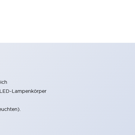
ich
m LED-Lampenkörper
euchten).