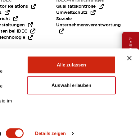
 IDEC
IDEC-Verpflichtungen
tor Relations
Qualitätskontrolle
s
Umweltschutz
richt
Soziale
nstaltungen
Unternehmensverantwortung
iten bei IDEC
Technologie
Brauche Hilfe ?
Alle zulassen
le
Auswahl erlauben
le
sie im
EMEA
g
Details zeigen
ENTE & DATEIEN