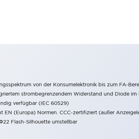
ungsspektrum von der Konsumelektronik bis zum FA-Bere
tegriertem strombegrenzendem Widerstand und Diode i
ändig verfügbar (IEC 60529)
cht EN (Europa) Normen. CCC-zertifiziert (außer Anzeigel
 Φ22 Flash-Silhouette umstellbar