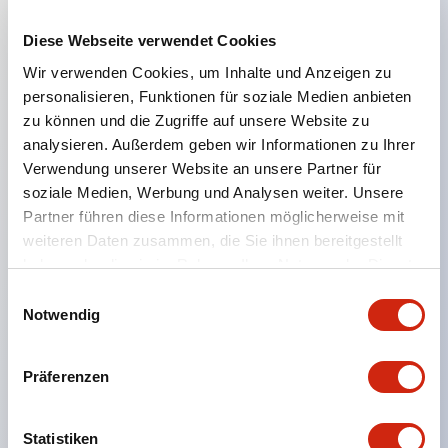
Diese Webseite verwendet Cookies
Hauptmerkmale
Wir verwenden Cookies, um Inhalte und Anzeigen zu
personalisieren, Funktionen für soziale Medien anbieten
Geeignet für ein breites Anwendungsspektrum
zu können und die Zugriffe auf unsere Website zu
analysieren. Außerdem geben wir Informationen zu Ihrer
von der Konsumelektronik bis zum FA-Bereich
Verwendung unserer Website an unsere Partner für
LED-Beleuchtungseinheit mit integriertem
soziale Medien, Werbung und Analysen weiter. Unsere
strombegrenzendem Widerstand und Diode im
Partner führen diese Informationen möglicherweise mit
LED-Lampenkörper
weiteren Daten zusammen, die Sie ihnen bereitgestellt
haben oder die sie im Rahmen Ihrer Nutzung der Dienste
Schutzarten IP40 und IP65 vollständig verfügbar
gesammelt haben.
Einwilligungsauswahl
(IEC 60529)
Notwendig
UL- und CSA-zertifiziert. Entspricht EN (Europa)
Normen. CCC-zertifiziert (außer Anzeigeleuchten).
Präferenzen
Mit speziellem Zubehör leicht auf Φ22 Flash-
Silhouette umstellbar
Statistiken