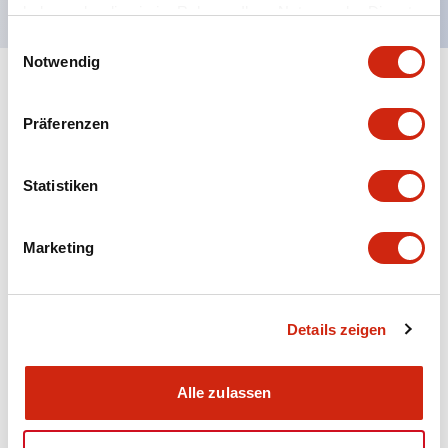
haben oder die sie im Rahmen Ihrer Nutzung der Dienste
gesammelt haben.
Einwilligungsauswahl
Notwendig
+
Spezifikationen
Alle erweitern
Präferenzen
Aesthetic Specifications
Statistiken
Electrical Specifications (rated illuminated
portion)
Marketing
Environmental Specifications
Mechanical Specifications
Details zeigen
Mounting and Installation Specifications
Alle zulassen