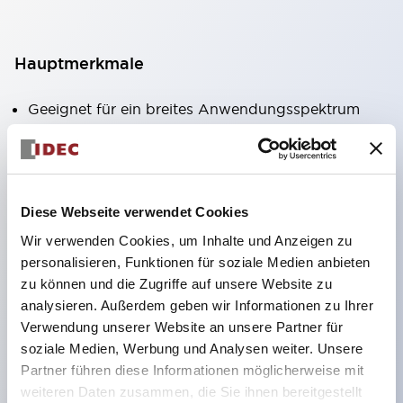
Hauptmerkmale
Geeignet für ein breites Anwendungsspektrum
von der Konsumelektronik bis zum FA-Bereich
LED-Beleuchtungseinheit mit integriertem
strombegrenzendem Widerstand und Diode im
Diese Webseite verwendet Cookies
LED-Lampenkörper
Wir verwenden Cookies, um Inhalte und Anzeigen zu
Schutzarten IP40 und IP65 vollständig verfügbar
personalisieren, Funktionen für soziale Medien anbieten
(IEC 60529)
zu können und die Zugriffe auf unsere Website zu
UL- und CSA-zertifiziert. Entspricht EN (Europa)
analysieren. Außerdem geben wir Informationen zu Ihrer
Normen. CCC-zertifiziert (außer Anzeigeleuchten).
Verwendung unserer Website an unsere Partner für
soziale Medien, Werbung und Analysen weiter. Unsere
Mit speziellem Zubehör leicht auf Φ22 Flash-
Partner führen diese Informationen möglicherweise mit
Silhouette umstellbar
weiteren Daten zusammen, die Sie ihnen bereitgestellt