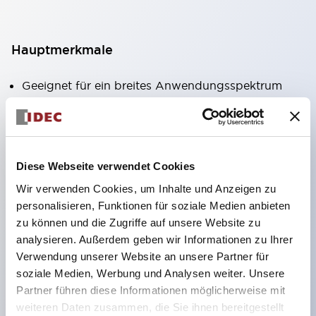
Hauptmerkmale
Geeignet für ein breites Anwendungsspektrum
von der Konsumelektronik bis zum FA-Bereich
LED-Beleuchtungseinheit mit integriertem
strombegrenzendem Widerstand und Diode im
Diese Webseite verwendet Cookies
LED-Lampenkörper
Wir verwenden Cookies, um Inhalte und Anzeigen zu
Schutzarten IP40 und IP65 vollständig verfügbar
personalisieren, Funktionen für soziale Medien anbieten
(IEC 60529)
zu können und die Zugriffe auf unsere Website zu
UL- und CSA-zertifiziert. Entspricht EN (Europa)
analysieren. Außerdem geben wir Informationen zu Ihrer
Normen. CCC-zertifiziert (außer Anzeigeleuchten).
Verwendung unserer Website an unsere Partner für
soziale Medien, Werbung und Analysen weiter. Unsere
Mit speziellem Zubehör leicht auf Φ22 Flash-
Partner führen diese Informationen möglicherweise mit
Silhouette umstellbar
weiteren Daten zusammen, die Sie ihnen bereitgestellt