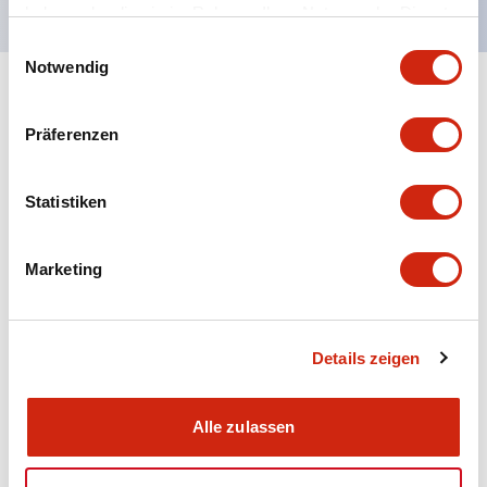
haben oder die sie im Rahmen Ihrer Nutzung der Dienste
gesammelt haben.
Einwilligungsauswahl
Notwendig
+
Spezifikationen
Alle erweitern
Präferenzen
Aesthetic Specifications
Statistiken
Electrical Specifications (rated illuminated
portion)
Marketing
Environmental Specifications
Mechanical Specifications
Details zeigen
Mounting and Installation Specifications
Alle zulassen