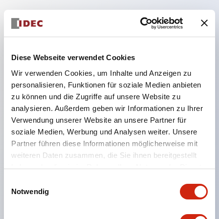
Hauptmerkmale
Diese Webseite verwendet Cookies
Geeignet für ein breites Anwendungsspektrum
Wir verwenden Cookies, um Inhalte und Anzeigen zu
von der Konsumelektronik bis zum FA-Bereich
personalisieren, Funktionen für soziale Medien anbieten
LED-Beleuchtungseinheit mit integriertem
zu können und die Zugriffe auf unsere Website zu
strombegrenzendem Widerstand und Diode im
analysieren. Außerdem geben wir Informationen zu Ihrer
LED-Lampenkörper
Verwendung unserer Website an unsere Partner für
soziale Medien, Werbung und Analysen weiter. Unsere
Schutzarten IP40 und IP65 vollständig verfügbar
Partner führen diese Informationen möglicherweise mit
(IEC 60529)
weiteren Daten zusammen, die Sie ihnen bereitgestellt
UL- und CSA-zertifiziert. Entspricht EN (Europa)
haben oder die sie im Rahmen Ihrer Nutzung der Dienste
Normen. CCC-zertifiziert (außer Anzeigeleuchten).
gesammelt haben.
Einwilligungsauswahl
Mit speziellem Zubehör leicht auf Φ22 Flash-
Notwendig
Silhouette umstellbar