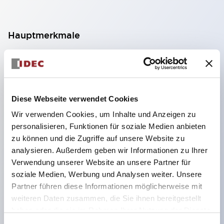
Hauptmerkmale
Geeignet für ein breites Anwendungsspektrum
von der Konsumelektronik bis zum FA-Bereich
LED-Beleuchtungseinheit mit integriertem
Diese Webseite verwendet Cookies
strombegrenzendem Widerstand und Diode im
Wir verwenden Cookies, um Inhalte und Anzeigen zu
LED-Lampenkörper
personalisieren, Funktionen für soziale Medien anbieten
Schutzarten IP40 und IP65 vollständig verfügbar
zu können und die Zugriffe auf unsere Website zu
(IEC 60529)
analysieren. Außerdem geben wir Informationen zu Ihrer
Verwendung unserer Website an unsere Partner für
UL- und CSA-zertifiziert. Entspricht EN (Europa)
soziale Medien, Werbung und Analysen weiter. Unsere
Normen. CCC-zertifiziert (außer Anzeigeleuchten).
Partner führen diese Informationen möglicherweise mit
Mit speziellem Zubehör leicht auf Φ22 Flash-
weiteren Daten zusammen, die Sie ihnen bereitgestellt
Silhouette umstellbar
haben oder die sie im Rahmen Ihrer Nutzung der Dienste
gesammelt haben.