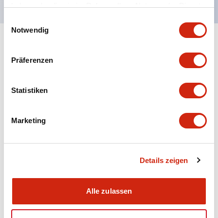
haben oder die sie im Rahmen Ihrer Nutzung der Dienste
gesammelt haben.
Einwilligungsauswahl
Notwendig
+
Spezifikationen
Alle erweitern
Präferenzen
Aesthetic Specifications
Statistiken
Electrical Specifications (rated illuminated
portion)
Marketing
Environmental Specifications
Mechanical Specifications
Details zeigen
Mounting and Installation Specifications
Alle zulassen