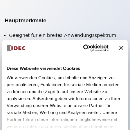
Hauptmerkmale
Geeignet für ein breites Anwendungsspektrum
von der Konsumelektronik bis zum FA-Bereich
LED-Beleuchtungseinheit mit integriertem
strombegrenzendem Widerstand und Diode im
Diese Webseite verwendet Cookies
LED-Lampenkörper
Wir verwenden Cookies, um Inhalte und Anzeigen zu
Schutzarten IP40 und IP65 vollständig verfügbar
personalisieren, Funktionen für soziale Medien anbieten
(IEC 60529)
zu können und die Zugriffe auf unsere Website zu
UL- und CSA-zertifiziert. Entspricht EN (Europa)
analysieren. Außerdem geben wir Informationen zu Ihrer
Normen. CCC-zertifiziert (außer Anzeigeleuchten).
Verwendung unserer Website an unsere Partner für
soziale Medien, Werbung und Analysen weiter. Unsere
Mit speziellem Zubehör leicht auf Φ22 Flash-
Partner führen diese Informationen möglicherweise mit
Silhouette umstellbar
weiteren Daten zusammen, die Sie ihnen bereitgestellt