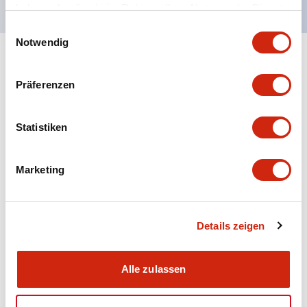
haben oder die sie im Rahmen Ihrer Nutzung der Dienste
gesammelt haben.
Einwilligungsauswahl
Notwendig
+
Spezifikationen
Alle erweitern
Präferenzen
Aesthetic Specifications
Statistiken
Electrical Specifications (rated illuminated
portion)
Marketing
Environmental Specifications
Mechanical Specifications
Details zeigen
Mounting and Installation Specifications
Alle zulassen