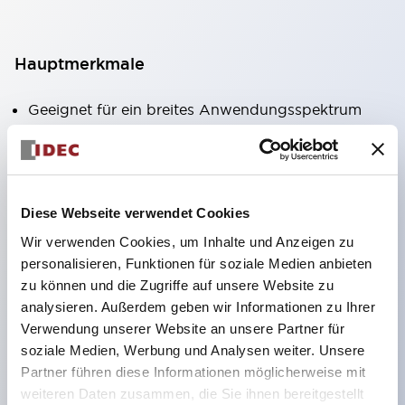
Hauptmerkmale
Geeignet für ein breites Anwendungsspektrum
von der Konsumelektronik bis zum FA-Bereich
LED-Beleuchtungseinheit mit integriertem
strombegrenzendem Widerstand und Diode im
Diese Webseite verwendet Cookies
LED-Lampenkörper
Wir verwenden Cookies, um Inhalte und Anzeigen zu
Schutzarten IP40 und IP65 vollständig verfügbar
personalisieren, Funktionen für soziale Medien anbieten
(IEC 60529)
zu können und die Zugriffe auf unsere Website zu
UL- und CSA-zertifiziert. Entspricht EN (Europa)
analysieren. Außerdem geben wir Informationen zu Ihrer
Normen. CCC-zertifiziert (außer Anzeigeleuchten).
Verwendung unserer Website an unsere Partner für
soziale Medien, Werbung und Analysen weiter. Unsere
Mit speziellem Zubehör leicht auf Φ22 Flash-
Partner führen diese Informationen möglicherweise mit
Silhouette umstellbar
weiteren Daten zusammen, die Sie ihnen bereitgestellt