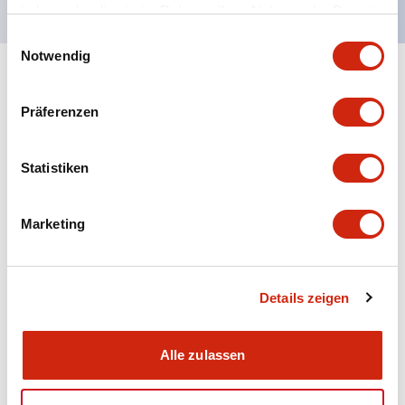
haben oder die sie im Rahmen Ihrer Nutzung der Dienste
gesammelt haben.
Einwilligungsauswahl
Notwendig
+
Spezifikationen
Alle erweitern
Präferenzen
Aesthetic Specifications
Statistiken
Electrical Specifications (rated illuminated
portion)
Marketing
Environmental Specifications
Mechanical Specifications
Details zeigen
Mounting and Installation Specifications
Alle zulassen