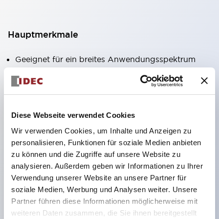
Hauptmerkmale
Geeignet für ein breites Anwendungsspektrum
von der Konsumelektronik bis zum FA-Bereich
LED-Beleuchtungseinheit mit integriertem
strombegrenzendem Widerstand und Diode im
Diese Webseite verwendet Cookies
LED-Lampenkörper
Wir verwenden Cookies, um Inhalte und Anzeigen zu
Schutzarten IP40 und IP65 vollständig verfügbar
personalisieren, Funktionen für soziale Medien anbieten
(IEC 60529)
zu können und die Zugriffe auf unsere Website zu
UL- und CSA-zertifiziert. Entspricht EN (Europa)
analysieren. Außerdem geben wir Informationen zu Ihrer
Normen. CCC-zertifiziert (außer Anzeigeleuchten).
Verwendung unserer Website an unsere Partner für
soziale Medien, Werbung und Analysen weiter. Unsere
Mit speziellem Zubehör leicht auf Φ22 Flash-
Partner führen diese Informationen möglicherweise mit
Silhouette umstellbar
weiteren Daten zusammen, die Sie ihnen bereitgestellt