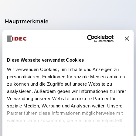
Hauptmerkmale
Geeignet für ein breites Anwendungsspektrum
von der Konsumelektronik bis zum FA-Bereich
LED-Beleuchtungseinheit mit integriertem
Diese Webseite verwendet Cookies
strombegrenzendem Widerstand und Diode im
Wir verwenden Cookies, um Inhalte und Anzeigen zu
LED-Lampenkörper
personalisieren, Funktionen für soziale Medien anbieten
Schutzarten IP40 und IP65 vollständig verfügbar
zu können und die Zugriffe auf unsere Website zu
(IEC 60529)
analysieren. Außerdem geben wir Informationen zu Ihrer
Verwendung unserer Website an unsere Partner für
UL- und CSA-zertifiziert. Entspricht EN (Europa)
soziale Medien, Werbung und Analysen weiter. Unsere
Normen. CCC-zertifiziert (außer Anzeigeleuchten).
Partner führen diese Informationen möglicherweise mit
Mit speziellem Zubehör leicht auf Φ22 Flash-
weiteren Daten zusammen, die Sie ihnen bereitgestellt
Silhouette umstellbar
haben oder die sie im Rahmen Ihrer Nutzung der Dienste
gesammelt haben.