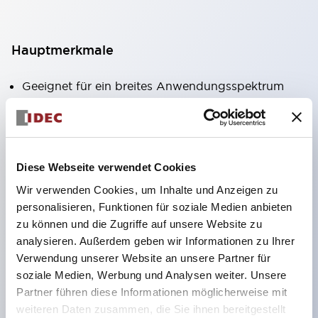
Hauptmerkmale
Geeignet für ein breites Anwendungsspektrum
von der Konsumelektronik bis zum FA-Bereich
LED-Beleuchtungseinheit mit integriertem
strombegrenzendem Widerstand und Diode im
Diese Webseite verwendet Cookies
LED-Lampenkörper
Wir verwenden Cookies, um Inhalte und Anzeigen zu
Schutzarten IP40 und IP65 vollständig verfügbar
personalisieren, Funktionen für soziale Medien anbieten
(IEC 60529)
zu können und die Zugriffe auf unsere Website zu
UL- und CSA-zertifiziert. Entspricht EN (Europa)
analysieren. Außerdem geben wir Informationen zu Ihrer
Normen. CCC-zertifiziert (außer Anzeigeleuchten).
Verwendung unserer Website an unsere Partner für
soziale Medien, Werbung und Analysen weiter. Unsere
Mit speziellem Zubehör leicht auf Φ22 Flash-
Partner führen diese Informationen möglicherweise mit
Silhouette umstellbar
weiteren Daten zusammen, die Sie ihnen bereitgestellt