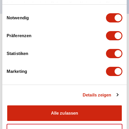
haben oder die sie im Rahmen Ihrer Nutzung der Dienste
gesammelt haben.
Einwilligungsauswahl
Notwendig
+
Spezifikationen
Alle erweitern
Präferenzen
Aesthetic Specifications
Statistiken
Electrical Specifications (rated illuminated
portion)
Marketing
Environmental Specifications
Mechanical Specifications
Details zeigen
Mounting and Installation Specifications
Alle zulassen