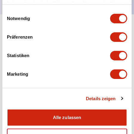
haben oder die sie im Rahmen Ihrer Nutzung der Dienste
gesammelt haben.
Einwilligungsauswahl
Notwendig
+
Spezifikationen
Alle erweitern
Präferenzen
Aesthetic Specifications
Statistiken
Electrical Specifications (rated illuminated
portion)
Marketing
Environmental Specifications
Mechanical Specifications
Details zeigen
Mounting and Installation Specifications
Alle zulassen