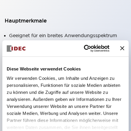
Hauptmerkmale
Geeignet für ein breites Anwendungsspektrum
von der Konsumelektronik bis zum FA-Bereich
LED-Beleuchtungseinheit mit integriertem
strombegrenzendem Widerstand und Diode im
Diese Webseite verwendet Cookies
LED-Lampenkörper
Wir verwenden Cookies, um Inhalte und Anzeigen zu
Schutzarten IP40 und IP65 vollständig verfügbar
personalisieren, Funktionen für soziale Medien anbieten
(IEC 60529)
zu können und die Zugriffe auf unsere Website zu
UL- und CSA-zertifiziert. Entspricht EN (Europa)
analysieren. Außerdem geben wir Informationen zu Ihrer
Normen. CCC-zertifiziert (außer Anzeigeleuchten).
Verwendung unserer Website an unsere Partner für
soziale Medien, Werbung und Analysen weiter. Unsere
Mit speziellem Zubehör leicht auf Φ22 Flash-
Partner führen diese Informationen möglicherweise mit
Silhouette umstellbar
weiteren Daten zusammen, die Sie ihnen bereitgestellt