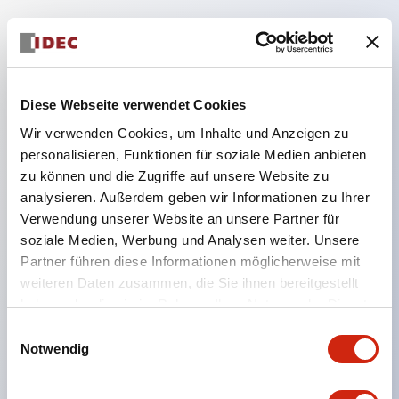
Hauptmerkmale
Diese Webseite verwendet Cookies
Geeignet für ein breites Anwendungsspektrum
Wir verwenden Cookies, um Inhalte und Anzeigen zu
von der Konsumelektronik bis zum FA-Bereich
personalisieren, Funktionen für soziale Medien anbieten
LED-Beleuchtungseinheit mit integriertem
zu können und die Zugriffe auf unsere Website zu
strombegrenzendem Widerstand und Diode im
analysieren. Außerdem geben wir Informationen zu Ihrer
LED-Lampenkörper
Verwendung unserer Website an unsere Partner für
soziale Medien, Werbung und Analysen weiter. Unsere
Schutzarten IP40 und IP65 vollständig verfügbar
Partner führen diese Informationen möglicherweise mit
(IEC 60529)
weiteren Daten zusammen, die Sie ihnen bereitgestellt
UL- und CSA-zertifiziert. Entspricht EN (Europa)
haben oder die sie im Rahmen Ihrer Nutzung der Dienste
Normen. CCC-zertifiziert (außer Anzeigeleuchten).
gesammelt haben.
Einwilligungsauswahl
Mit speziellem Zubehör leicht auf Φ22 Flash-
Notwendig
Silhouette umstellbar