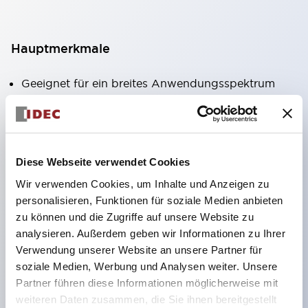
Hauptmerkmale
Geeignet für ein breites Anwendungsspektrum
von der Konsumelektronik bis zum FA-Bereich
LED-Beleuchtungseinheit mit integriertem
strombegrenzendem Widerstand und Diode im
Diese Webseite verwendet Cookies
LED-Lampenkörper
Wir verwenden Cookies, um Inhalte und Anzeigen zu
Schutzarten IP40 und IP65 vollständig verfügbar
personalisieren, Funktionen für soziale Medien anbieten
(IEC 60529)
zu können und die Zugriffe auf unsere Website zu
UL- und CSA-zertifiziert. Entspricht EN (Europa)
analysieren. Außerdem geben wir Informationen zu Ihrer
Normen. CCC-zertifiziert (außer Anzeigeleuchten).
Verwendung unserer Website an unsere Partner für
soziale Medien, Werbung und Analysen weiter. Unsere
Mit speziellem Zubehör leicht auf Φ22 Flash-
Partner führen diese Informationen möglicherweise mit
Silhouette umstellbar
weiteren Daten zusammen, die Sie ihnen bereitgestellt