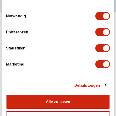
haben oder die sie im Rahmen Ihrer Nutzung der Dienste
gesammelt haben.
Einwilligungsauswahl
Notwendig
+
Spezifikationen
Alle erweitern
Präferenzen
Aesthetic Specifications
Statistiken
Electrical Specifications (rated illuminated
portion)
Marketing
Environmental Specifications
Mechanical Specifications
Details zeigen
Mounting and Installation Specifications
Alle zulassen