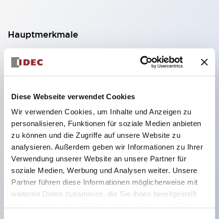
Hauptmerkmale
Geeignet für ein breites Anwendungsspektrum
von der Konsumelektronik bis zum FA-Bereich
LED-Beleuchtungseinheit mit integriertem
Diese Webseite verwendet Cookies
strombegrenzendem Widerstand und Diode im
Wir verwenden Cookies, um Inhalte und Anzeigen zu
LED-Lampenkörper
personalisieren, Funktionen für soziale Medien anbieten
Schutzarten IP40 und IP65 vollständig verfügbar
zu können und die Zugriffe auf unsere Website zu
(IEC 60529)
analysieren. Außerdem geben wir Informationen zu Ihrer
Verwendung unserer Website an unsere Partner für
UL- und CSA-zertifiziert. Entspricht EN (Europa)
soziale Medien, Werbung und Analysen weiter. Unsere
Normen. CCC-zertifiziert (außer Anzeigeleuchten).
Partner führen diese Informationen möglicherweise mit
Mit speziellem Zubehör leicht auf Φ22 Flash-
weiteren Daten zusammen, die Sie ihnen bereitgestellt
Silhouette umstellbar
haben oder die sie im Rahmen Ihrer Nutzung der Dienste
gesammelt haben.