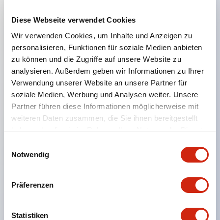
Diese Webseite verwendet Cookies
Hauptmerkmale
Wir verwenden Cookies, um Inhalte und Anzeigen zu
personalisieren, Funktionen für soziale Medien anbieten
Geeignet für ein breites Anwendungsspektrum
zu können und die Zugriffe auf unsere Website zu
analysieren. Außerdem geben wir Informationen zu Ihrer
von der Konsumelektronik bis zum FA-Bereich
Verwendung unserer Website an unsere Partner für
LED-Beleuchtungseinheit mit integriertem
soziale Medien, Werbung und Analysen weiter. Unsere
strombegrenzendem Widerstand und Diode im
Partner führen diese Informationen möglicherweise mit
LED-Lampenkörper
weiteren Daten zusammen, die Sie ihnen bereitgestellt
haben oder die sie im Rahmen Ihrer Nutzung der Dienste
Schutzarten IP40 und IP65 vollständig verfügbar
gesammelt haben.
Einwilligungsauswahl
(IEC 60529)
Notwendig
UL- und CSA-zertifiziert. Entspricht EN (Europa)
Normen. CCC-zertifiziert (außer Anzeigeleuchten).
Präferenzen
Mit speziellem Zubehör leicht auf Φ22 Flash-
Silhouette umstellbar
Statistiken