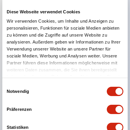
Diese Webseite verwendet Cookies
Hauptmerkmale
Wir verwenden Cookies, um Inhalte und Anzeigen zu
personalisieren, Funktionen für soziale Medien anbieten
Geeignet für ein breites Anwendungsspektrum
zu können und die Zugriffe auf unsere Website zu
analysieren. Außerdem geben wir Informationen zu Ihrer
von der Konsumelektronik bis zum FA-Bereich
Verwendung unserer Website an unsere Partner für
LED-Beleuchtungseinheit mit integriertem
soziale Medien, Werbung und Analysen weiter. Unsere
strombegrenzendem Widerstand und Diode im
Partner führen diese Informationen möglicherweise mit
LED-Lampenkörper
weiteren Daten zusammen, die Sie ihnen bereitgestellt
haben oder die sie im Rahmen Ihrer Nutzung der Dienste
Schutzarten IP40 und IP65 vollständig verfügbar
gesammelt haben.
Einwilligungsauswahl
(IEC 60529)
Notwendig
UL- und CSA-zertifiziert. Entspricht EN (Europa)
Normen. CCC-zertifiziert (außer Anzeigeleuchten).
Präferenzen
Mit speziellem Zubehör leicht auf Φ22 Flash-
Silhouette umstellbar
Statistiken