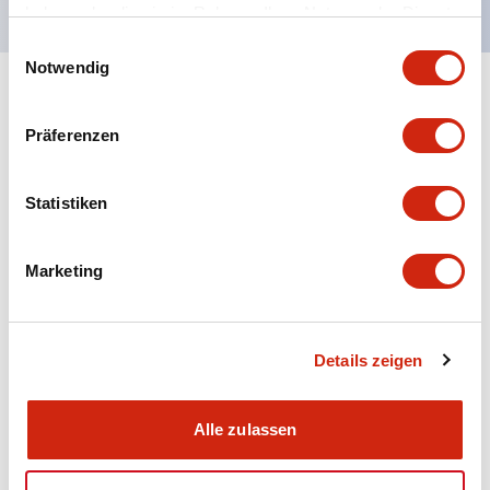
haben oder die sie im Rahmen Ihrer Nutzung der Dienste
gesammelt haben.
Einwilligungsauswahl
Notwendig
+
Spezifikationen
Alle erweitern
Präferenzen
Aesthetic Specifications
Statistiken
Electrical Specifications (rated illuminated
portion)
Marketing
Environmental Specifications
Mechanical Specifications
Details zeigen
Mounting and Installation Specifications
Alle zulassen