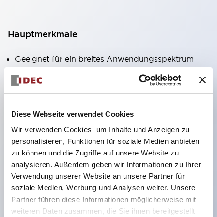
Hauptmerkmale
Geeignet für ein breites Anwendungsspektrum
von der Konsumelektronik bis zum FA-Bereich
LED-Beleuchtungseinheit mit integriertem
strombegrenzendem Widerstand und Diode im
Diese Webseite verwendet Cookies
LED-Lampenkörper
Wir verwenden Cookies, um Inhalte und Anzeigen zu
Schutzarten IP40 und IP65 vollständig verfügbar
personalisieren, Funktionen für soziale Medien anbieten
(IEC 60529)
zu können und die Zugriffe auf unsere Website zu
UL- und CSA-zertifiziert. Entspricht EN (Europa)
analysieren. Außerdem geben wir Informationen zu Ihrer
Normen. CCC-zertifiziert (außer Anzeigeleuchten).
Verwendung unserer Website an unsere Partner für
soziale Medien, Werbung und Analysen weiter. Unsere
Mit speziellem Zubehör leicht auf Φ22 Flash-
Partner führen diese Informationen möglicherweise mit
Silhouette umstellbar
weiteren Daten zusammen, die Sie ihnen bereitgestellt