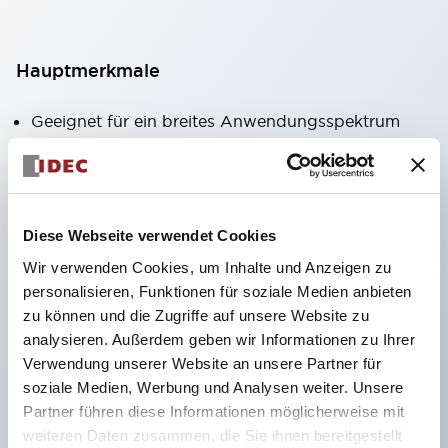
Hauptmerkmale
Geeignet für ein breites Anwendungsspektrum
von der Konsumelektronik bis zum FA-Bereich
LED-Beleuchtungseinheit mit integriertem
strombegrenzendem Widerstand und Diode im
Diese Webseite verwendet Cookies
LED-Lampenkörper
Wir verwenden Cookies, um Inhalte und Anzeigen zu
Schutzarten IP40 und IP65 vollständig verfügbar
personalisieren, Funktionen für soziale Medien anbieten
(IEC 60529)
zu können und die Zugriffe auf unsere Website zu
UL- und CSA-zertifiziert. Entspricht EN (Europa)
analysieren. Außerdem geben wir Informationen zu Ihrer
Normen. CCC-zertifiziert (außer Anzeigeleuchten).
Verwendung unserer Website an unsere Partner für
soziale Medien, Werbung und Analysen weiter. Unsere
Mit speziellem Zubehör leicht auf Φ22 Flash-
Partner führen diese Informationen möglicherweise mit
Silhouette umstellbar
weiteren Daten zusammen, die Sie ihnen bereitgestellt