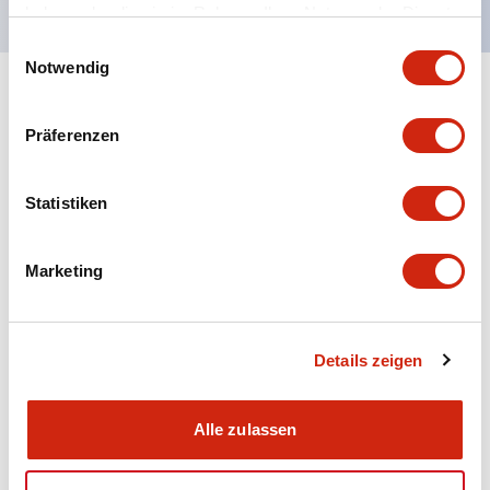
haben oder die sie im Rahmen Ihrer Nutzung der Dienste
gesammelt haben.
Einwilligungsauswahl
Notwendig
+
Spezifikationen
Alle erweitern
Präferenzen
Aesthetic Specifications
Statistiken
Electrical Specifications (rated illuminated
portion)
Marketing
Environmental Specifications
Mechanical Specifications
Details zeigen
Mounting and Installation Specifications
Alle zulassen