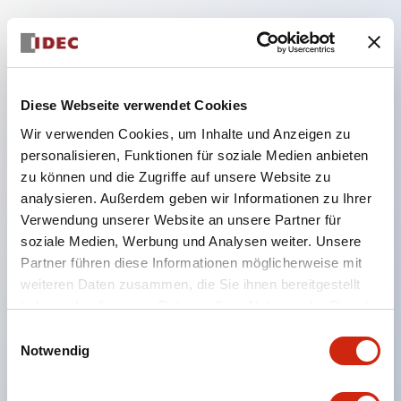
Hauptmerkmale
Diese Webseite verwendet Cookies
Geeignet für ein breites Anwendungsspektrum
Wir verwenden Cookies, um Inhalte und Anzeigen zu
von der Konsumelektronik bis zum FA-Bereich
personalisieren, Funktionen für soziale Medien anbieten
LED-Beleuchtungseinheit mit integriertem
zu können und die Zugriffe auf unsere Website zu
strombegrenzendem Widerstand und Diode im
analysieren. Außerdem geben wir Informationen zu Ihrer
LED-Lampenkörper
Verwendung unserer Website an unsere Partner für
soziale Medien, Werbung und Analysen weiter. Unsere
Schutzarten IP40 und IP65 vollständig verfügbar
Partner führen diese Informationen möglicherweise mit
(IEC 60529)
weiteren Daten zusammen, die Sie ihnen bereitgestellt
UL- und CSA-zertifiziert. Entspricht EN (Europa)
haben oder die sie im Rahmen Ihrer Nutzung der Dienste
Normen. CCC-zertifiziert (außer Anzeigeleuchten).
gesammelt haben.
Einwilligungsauswahl
Mit speziellem Zubehör leicht auf Φ22 Flash-
Notwendig
Silhouette umstellbar