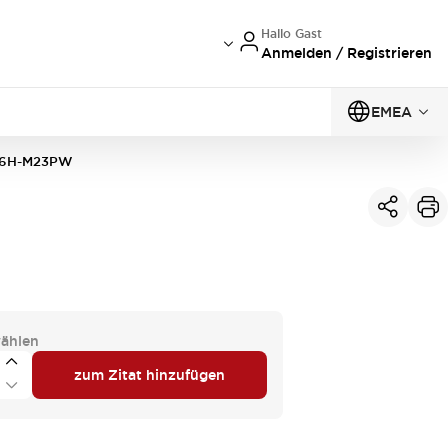
Hallo Gast
Anmelden / Registrieren
EMEA
6H-M23PW
ählen
zum Zitat hinzufügen