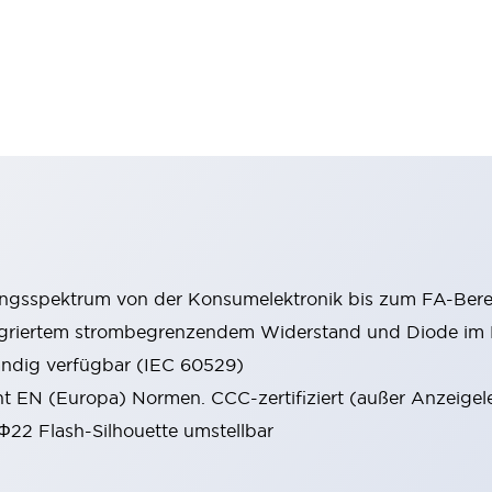
ungsspektrum von der Konsumelektronik bis zum FA-Bere
tegriertem strombegrenzendem Widerstand und Diode i
ändig verfügbar (IEC 60529)
cht EN (Europa) Normen. CCC-zertifiziert (außer Anzeigel
 Φ22 Flash-Silhouette umstellbar