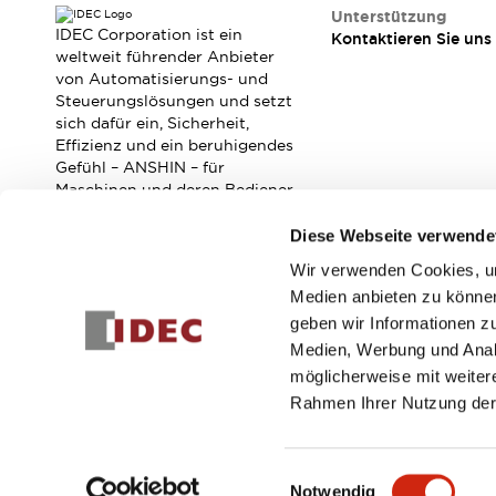
RFID-Authentifizierung
Unterstützung
Sicherheitslösungen
IDEC Corporation ist ein
Kontaktieren Sie uns
IDEC-Sicherheitskonzept
weltweit führender Anbieter
von Automatisierungs- und
Kollaborative Sicherheit (Sicherheit 2.0)
Steuerungslösungen und setzt
Sicherheitsrelevante Gesetze und Normen
sich dafür ein, Sicherheit,
Sicherheitsausrüstung-Kurs
Effizienz und ein beruhigendes
Entdecken Sie alles
Gefühl – ANSHIN – für
Entdecken Sie alles
Maschinen und deren Bediener
zu verbessern.
Ressourcen
Diese Webseite verwende
CAD Files
Standardgeprüfte Produkte
Wir verwenden Cookies, um
Abonnieren Sie unseren Newsletter!
Literatur
Webinar
Presse
Medien anbieten zu können
Videothek
geben wir Informationen z
Registrieren
Software-Updates
Medien, Werbung und Analy
Konformitätsdokumente
möglicherweise mit weiter
Schwachstellenberichte
Rahmen Ihrer Nutzung der
Auswahlwerkzeuge
© 2026 IDEC Corporation
Datenschutzrichtlinie
Geschäft
Was ist neu
Einwilligungsauswahl
Blog
Notwendig