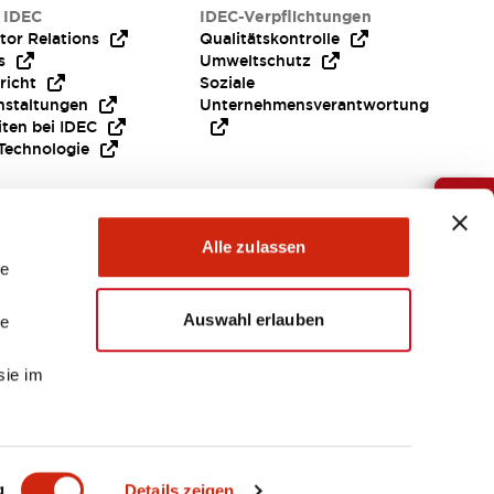
 IDEC
IDEC-Verpflichtungen
tor Relations
Qualitätskontrolle
s
Umweltschutz
richt
Soziale
nstaltungen
Unternehmensverantwortung
iten bei IDEC
Technologie
Brauche Hilfe ?
Alle zulassen
le
Auswahl erlauben
le
sie im
EMEA
g
Details zeigen