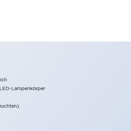
ich
m LED-Lampenkörper
euchten).