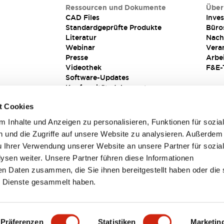
Ressourcen und Dokumente
Über
CAD Files
Inves
Standardgeprüfte Produkte
Büro
Literatur
Nach
Webinar
Vera
Presse
Arbe
Videothek
F&E-
Software-Updates
Konformitätsdokumente
Schwachstellenberichte
t Cookies
Sicherheitslösung
 Inhalte und Anzeigen zu personalisieren, Funktionen für sozia
 und die Zugriffe auf unsere Website zu analysieren. Außerdem
u Ihrer Verwendung unserer Website an unsere Partner für sozia
sen weiter. Unsere Partner führen diese Informationen
en Daten zusammen, die Sie ihnen bereitgestellt haben oder die 
 Dienste gesammelt haben.
sbedingungen
Präferenzen
Statistiken
Marketin