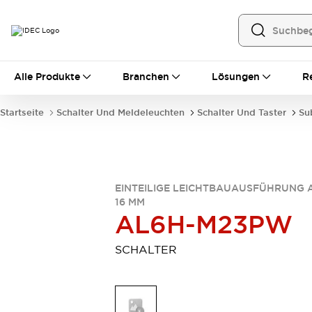
Alle Produkte
Alle Produkte
Branchen
Lösungen
R
Automatisierung
Bedienerschnittstellen
Startseite
Schalter Und Meldeleuchten
Schalter Und Taster
Su
Industrie-Ethernet-Geräte
Speicherprogrammierbare Steuerung (SPS)
Entdecken Sie alles
Sensoren
Automatische Identifizierung
EINTEILIGE LEICHTBAUAUSFÜHRUNG 
16 MM
Sensoren/Erfassung
Entdecken Sie alles
AL6H-M23PW
Industriekomponenten
LED-Meldeleuchten
Leitungsschutzgeräte
SCHALTER
Relais und Zeitrelais
Stromversorgungen
Verbindungsgeräte
Entdecken Sie alles
Mobilitätslösungen
Motorunterstützung