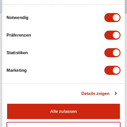
haben oder die sie im Rahmen Ihrer Nutzung der Dienste
gesammelt haben.
Einwilligungsauswahl
Notwendig
+
Spezifikationen
Alle erweitern
Präferenzen
Aesthetic Specifications
Statistiken
Electrical Specifications (rated illuminated
portion)
Marketing
Environmental Specifications
Mechanical Specifications
Details zeigen
Mounting and Installation Specifications
Alle zulassen