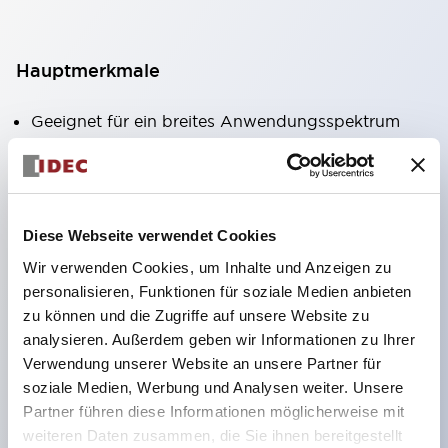
Hauptmerkmale
Geeignet für ein breites Anwendungsspektrum
von der Konsumelektronik bis zum FA-Bereich
LED-Beleuchtungseinheit mit integriertem
strombegrenzendem Widerstand und Diode im
Diese Webseite verwendet Cookies
LED-Lampenkörper
Wir verwenden Cookies, um Inhalte und Anzeigen zu
Schutzarten IP40 und IP65 vollständig verfügbar
personalisieren, Funktionen für soziale Medien anbieten
(IEC 60529)
zu können und die Zugriffe auf unsere Website zu
UL- und CSA-zertifiziert. Entspricht EN (Europa)
analysieren. Außerdem geben wir Informationen zu Ihrer
Normen. CCC-zertifiziert (außer Anzeigeleuchten).
Verwendung unserer Website an unsere Partner für
soziale Medien, Werbung und Analysen weiter. Unsere
Mit speziellem Zubehör leicht auf Φ22 Flash-
Partner führen diese Informationen möglicherweise mit
Silhouette umstellbar
weiteren Daten zusammen, die Sie ihnen bereitgestellt