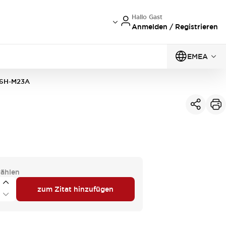
Hallo Gast
Anmelden / Registrieren
EMEA
6H-M23A
ählen
zum Zitat hinzufügen