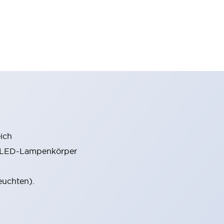
ich
m LED-Lampenkörper
euchten).