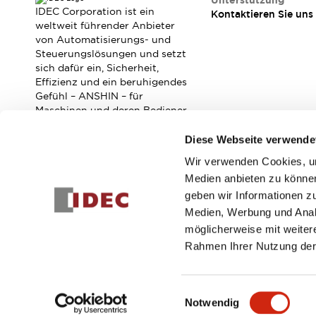
Unterstützung
Veranstaltungen / Seminare
IDEC Corporation ist ein
Kontaktieren Sie uns
Unterstützung
weltweit führender Anbieter
von Automatisierungs- und
Kontaktieren Sie uns
Steuerungslösungen und setzt
So finden Sie uns
sich dafür ein, Sicherheit,
Online Händler
Effizienz und ein beruhigendes
Gefühl – ANSHIN – für
Maschinen und deren Bediener
zu verbessern.
Diese Webseite verwende
Wir verwenden Cookies, um
Abonnieren Sie unseren Newsletter!
Medien anbieten zu können
geben wir Informationen z
Registrieren
Medien, Werbung und Analy
möglicherweise mit weiter
Rahmen Ihrer Nutzung der
© 2026 IDEC Corporation
Datenschutzrichtlinie
Geschäft
Einwilligungsauswahl
Notwendig
PRODUKTDE