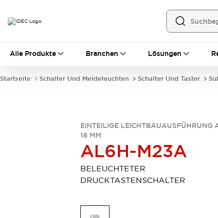
Alle Produkte
Alle Produkte
Branchen
Lösungen
R
Automatisierung
Bedienerschnittstellen
Startseite
Schalter Und Meldeleuchten
Schalter Und Taster
Su
Industrie-Ethernet-Geräte
Speicherprogrammierbare Steuerung (SPS)
Entdecken Sie alles
Sensoren
EINTEILIGE LEICHTBAUAUSFÜHRUNG 
Automatische Identifizierung
16 MM
Sensoren/Erfassung
Entdecken Sie alles
AL6H-M23A
Industriekomponenten
LED-Meldeleuchten
Leitungsschutzgeräte
BELEUCHTETER
Relais und Zeitrelais
Stromversorgungen
DRUCKTASTENSCHALTER
Verbindungsgeräte
Entdecken Sie alles
Mobilitätslösungen
Motorunterstützung