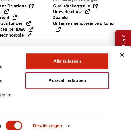
 IDEC
IDEC-Verpflichtungen
tor Relations
Qualitätskontrolle
s
Umweltschutz
richt
Soziale
nstaltungen
Unternehmensverantwortung
iten bei IDEC
Technologie
Brauche Hilfe ?
Alle zulassen
le
Auswahl erlauben
le
sie im
EMEA
g
Details zeigen
ENTE & DATEIEN