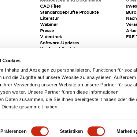
Ressourcen und Dokumente
Über
CAD Files
Inves
Standardgeprüfte Produkte
Büro
Literatur
Nach
Webinar
Vera
Presse
Arbe
Videothek
F&E-
Software-Updates
Konformitätsdokumente
Schwachstellenberichte
t Cookies
Sicherheitslösung
 Inhalte und Anzeigen zu personalisieren, Funktionen für sozia
 und die Zugriffe auf unsere Website zu analysieren. Außerdem
u Ihrer Verwendung unserer Website an unsere Partner für sozia
sen weiter. Unsere Partner führen diese Informationen
en Daten zusammen, die Sie ihnen bereitgestellt haben oder die 
 Dienste gesammelt haben.
sbedingungen
Präferenzen
Statistiken
Marketin
TAILS
HAUPTMERKMALE
SPEZIFIKATIONEN
DOKUM