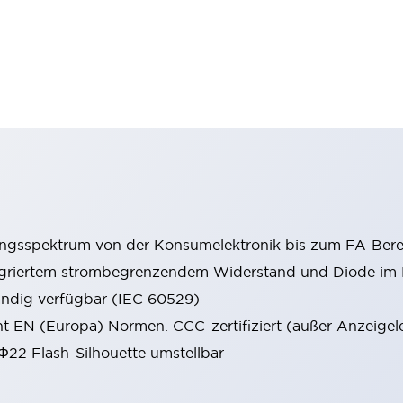
ungsspektrum von der Konsumelektronik bis zum FA-Bere
tegriertem strombegrenzendem Widerstand und Diode i
ändig verfügbar (IEC 60529)
cht EN (Europa) Normen. CCC-zertifiziert (außer Anzeigel
 Φ22 Flash-Silhouette umstellbar