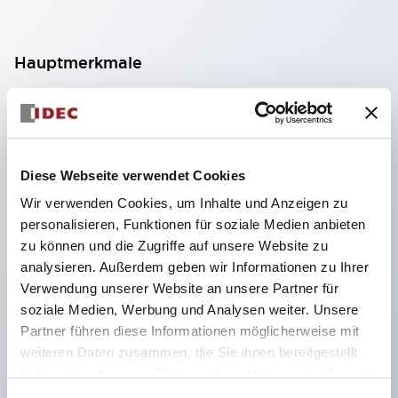
Hauptmerkmale
Geeignet für ein breites Anwendungsspektrum
von der Konsumelektronik bis zum FA-Bereich
LED-Beleuchtungseinheit mit integriertem
Diese Webseite verwendet Cookies
strombegrenzendem Widerstand und Diode im
Wir verwenden Cookies, um Inhalte und Anzeigen zu
LED-Lampenkörper
personalisieren, Funktionen für soziale Medien anbieten
Schutzarten IP40 und IP65 vollständig verfügbar
zu können und die Zugriffe auf unsere Website zu
(IEC 60529)
analysieren. Außerdem geben wir Informationen zu Ihrer
Verwendung unserer Website an unsere Partner für
UL- und CSA-zertifiziert. Entspricht EN (Europa)
soziale Medien, Werbung und Analysen weiter. Unsere
Normen. CCC-zertifiziert (außer Anzeigeleuchten).
Partner führen diese Informationen möglicherweise mit
Mit speziellem Zubehör leicht auf Φ22 Flash-
weiteren Daten zusammen, die Sie ihnen bereitgestellt
Silhouette umstellbar
haben oder die sie im Rahmen Ihrer Nutzung der Dienste
gesammelt haben.