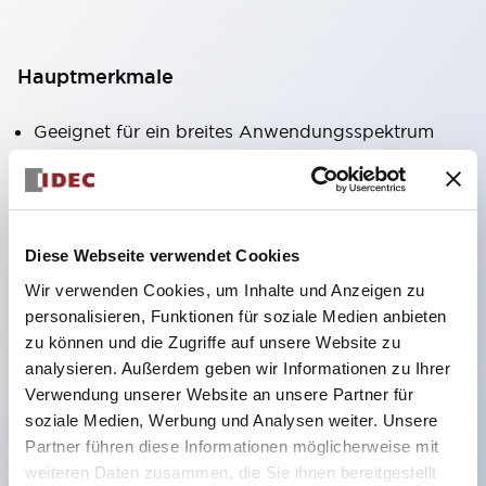
Hauptmerkmale
Geeignet für ein breites Anwendungsspektrum
von der Konsumelektronik bis zum FA-Bereich
LED-Beleuchtungseinheit mit integriertem
strombegrenzendem Widerstand und Diode im
Diese Webseite verwendet Cookies
LED-Lampenkörper
Wir verwenden Cookies, um Inhalte und Anzeigen zu
Schutzarten IP40 und IP65 vollständig verfügbar
personalisieren, Funktionen für soziale Medien anbieten
(IEC 60529)
zu können und die Zugriffe auf unsere Website zu
UL- und CSA-zertifiziert. Entspricht EN (Europa)
analysieren. Außerdem geben wir Informationen zu Ihrer
Normen. CCC-zertifiziert (außer Anzeigeleuchten).
Verwendung unserer Website an unsere Partner für
soziale Medien, Werbung und Analysen weiter. Unsere
Mit speziellem Zubehör leicht auf Φ22 Flash-
Partner führen diese Informationen möglicherweise mit
Silhouette umstellbar
weiteren Daten zusammen, die Sie ihnen bereitgestellt