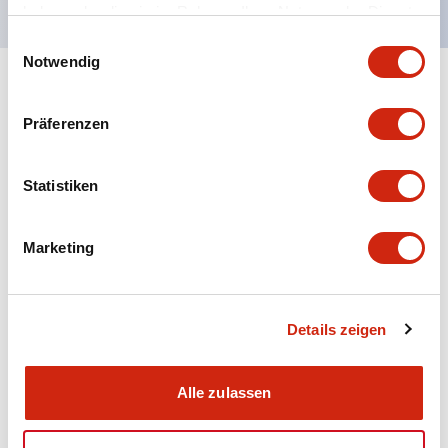
haben oder die sie im Rahmen Ihrer Nutzung der Dienste
gesammelt haben.
Einwilligungsauswahl
Notwendig
+
Spezifikationen
Alle erweitern
Präferenzen
Aesthetic Specifications
Statistiken
Electrical Specifications (rated illuminated
portion)
Marketing
Environmental Specifications
Mechanical Specifications
Details zeigen
Mounting and Installation Specifications
Alle zulassen