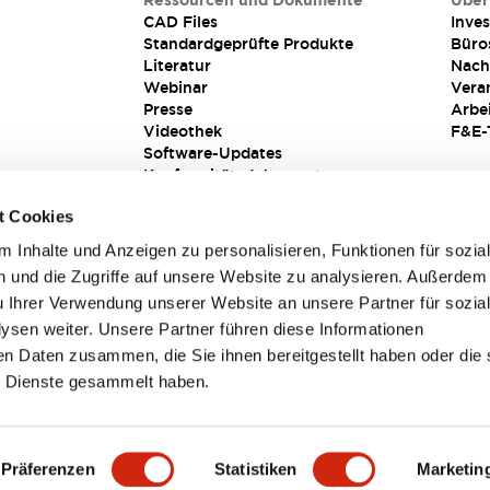
Ressourcen und Dokumente
Über
CAD Files
Inves
Standardgeprüfte Produkte
Büro
Literatur
Nach
Webinar
Vera
Presse
Arbe
Videothek
F&E-
Software-Updates
Konformitätsdokumente
Schwachstellenberichte
t Cookies
Sicherheitslösung
 Inhalte und Anzeigen zu personalisieren, Funktionen für sozia
 und die Zugriffe auf unsere Website zu analysieren. Außerdem
u Ihrer Verwendung unserer Website an unsere Partner für sozia
sen weiter. Unsere Partner führen diese Informationen
en Daten zusammen, die Sie ihnen bereitgestellt haben oder die 
 Dienste gesammelt haben.
sbedingungen
Präferenzen
Statistiken
Marketin
TAILS
HAUPTMERKMALE
SPEZIFIKATIONEN
DOKUM