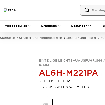
Alle Produkte
Alle Produkte
Branchen
Lösungen
R
Automatisierung
Bedienerschnittstellen
Startseite
Schalter Und Meldeleuchten
Schalter Und Taster
Su
Industrie-Ethernet-Geräte
Speicherprogrammierbare Steuerung (SPS)
Entdecken Sie alles
Sensoren
EINTEILIGE LEICHTBAUAUSFÜHRUNG 
Automatische Identifizierung
16 MM
Sensoren/Erfassung
Entdecken Sie alles
AL6H-M221PA
Industriekomponenten
LED-Meldeleuchten
Leitungsschutzgeräte
BELEUCHTETER
Relais und Zeitrelais
Stromversorgungen
DRUCKTASTENSCHALTER
Verbindungsgeräte
Entdecken Sie alles
Mobilitätslösungen
Motorunterstützung