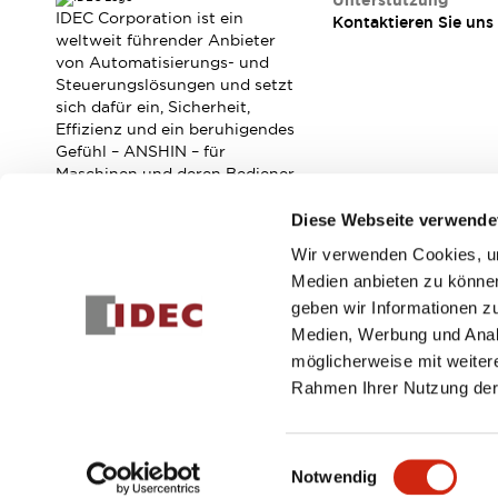
Unterstützung
Veranstaltungen / Seminare
IDEC Corporation ist ein
Kontaktieren Sie uns
Unterstützung
weltweit führender Anbieter
von Automatisierungs- und
Kontaktieren Sie uns
Steuerungslösungen und setzt
So finden Sie uns
sich dafür ein, Sicherheit,
Online Händler
Effizienz und ein beruhigendes
Gefühl – ANSHIN – für
Maschinen und deren Bediener
zu verbessern.
Diese Webseite verwende
Wir verwenden Cookies, um
Abonnieren Sie unseren Newsletter!
Medien anbieten zu können
geben wir Informationen z
Registrieren
Medien, Werbung und Analy
möglicherweise mit weiter
Rahmen Ihrer Nutzung der
© 2026 IDEC Corporation
Datenschutzrichtlinie
Geschäft
Einwilligungsauswahl
Notwendig
PRODUKTDE