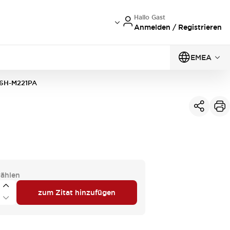
Hallo Gast
Anmelden / Registrieren
EMEA
6H-M221PA
ählen
zum Zitat hinzufügen