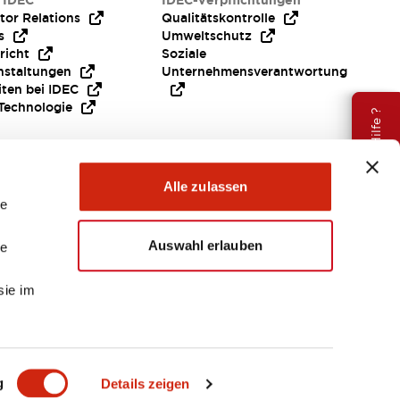
 IDEC
IDEC-Verpflichtungen
tor Relations
Qualitätskontrolle
s
Umweltschutz
richt
Soziale
nstaltungen
Unternehmensverantwortung
iten bei IDEC
Technologie
Brauche Hilfe ?
Alle zulassen
le
Auswahl erlauben
le
sie im
EMEA
g
Details zeigen
ENTE & DATEIEN