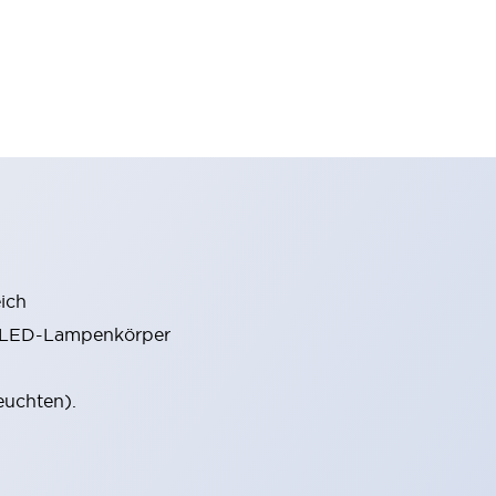
ich
m LED-Lampenkörper
euchten).