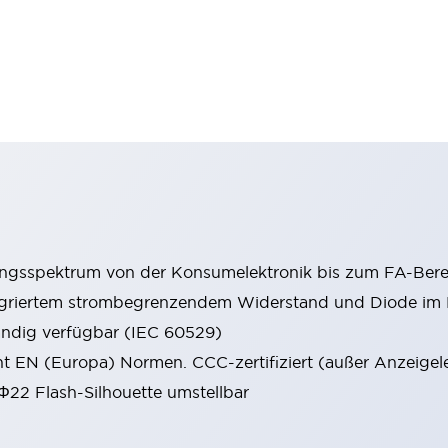
ungsspektrum von der Konsumelektronik bis zum FA-Bere
tegriertem strombegrenzendem Widerstand und Diode i
ändig verfügbar (IEC 60529)
cht EN (Europa) Normen. CCC-zertifiziert (außer Anzeigel
 Φ22 Flash-Silhouette umstellbar