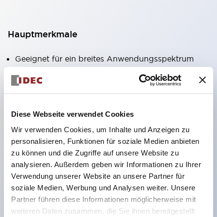
Hauptmerkmale
Geeignet für ein breites Anwendungsspektrum
von der Konsumelektronik bis zum FA-Bereich
LED-Beleuchtungseinheit mit integriertem
strombegrenzendem Widerstand und Diode im
Diese Webseite verwendet Cookies
LED-Lampenkörper
Wir verwenden Cookies, um Inhalte und Anzeigen zu
Schutzarten IP40 und IP65 vollständig verfügbar
personalisieren, Funktionen für soziale Medien anbieten
(IEC 60529)
zu können und die Zugriffe auf unsere Website zu
UL- und CSA-zertifiziert. Entspricht EN (Europa)
analysieren. Außerdem geben wir Informationen zu Ihrer
Normen. CCC-zertifiziert (außer Anzeigeleuchten).
Verwendung unserer Website an unsere Partner für
soziale Medien, Werbung und Analysen weiter. Unsere
Mit speziellem Zubehör leicht auf Φ22 Flash-
Partner führen diese Informationen möglicherweise mit
Silhouette umstellbar
weiteren Daten zusammen, die Sie ihnen bereitgestellt