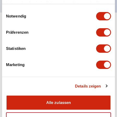
haben oder die sie im Rahmen Ihrer Nutzung der Dienste
gesammelt haben.
Einwilligungsauswahl
Notwendig
+
Spezifikationen
Alle erweitern
Präferenzen
Aesthetic Specifications
Statistiken
Electrical Specifications (rated illuminated
portion)
Marketing
Environmental Specifications
Mechanical Specifications
Details zeigen
Mounting and Installation Specifications
Alle zulassen