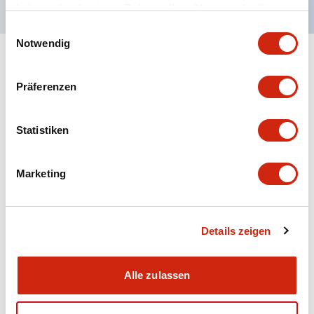
haben oder die sie im Rahmen Ihrer Nutzung der Dienste
gesammelt haben.
Einwilligungsauswahl
Notwendig
+
Spezifikationen
Alle erweitern
Präferenzen
Aesthetic Specifications
Statistiken
Electrical Specifications (rated illuminated
portion)
Marketing
Environmental Specifications
Mechanical Specifications
Details zeigen
Mounting and Installation Specifications
Alle zulassen