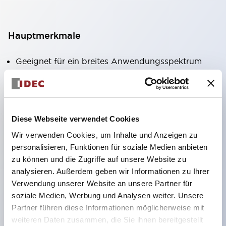
Hauptmerkmale
Geeignet für ein breites Anwendungsspektrum
von der Konsumelektronik bis zum FA-Bereich
LED-Beleuchtungseinheit mit integriertem
strombegrenzendem Widerstand und Diode im
Diese Webseite verwendet Cookies
LED-Lampenkörper
Wir verwenden Cookies, um Inhalte und Anzeigen zu
Schutzarten IP40 und IP65 vollständig verfügbar
personalisieren, Funktionen für soziale Medien anbieten
(IEC 60529)
zu können und die Zugriffe auf unsere Website zu
UL- und CSA-zertifiziert. Entspricht EN (Europa)
analysieren. Außerdem geben wir Informationen zu Ihrer
Normen. CCC-zertifiziert (außer Anzeigeleuchten).
Verwendung unserer Website an unsere Partner für
soziale Medien, Werbung und Analysen weiter. Unsere
Mit speziellem Zubehör leicht auf Φ22 Flash-
Partner führen diese Informationen möglicherweise mit
Silhouette umstellbar
weiteren Daten zusammen, die Sie ihnen bereitgestellt