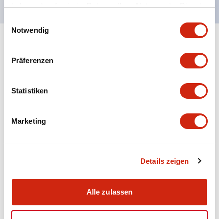
haben oder die sie im Rahmen Ihrer Nutzung der Dienste
gesammelt haben.
Einwilligungsauswahl
Notwendig
+
Spezifikationen
Alle erweitern
Präferenzen
Aesthetic Specifications
Statistiken
Electrical Specifications (rated illuminated
portion)
Marketing
Environmental Specifications
Mechanical Specifications
Details zeigen
Mounting and Installation Specifications
Alle zulassen