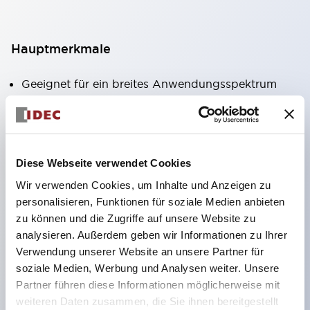
Hauptmerkmale
Geeignet für ein breites Anwendungsspektrum
von der Konsumelektronik bis zum FA-Bereich
LED-Beleuchtungseinheit mit integriertem
strombegrenzendem Widerstand und Diode im
Diese Webseite verwendet Cookies
LED-Lampenkörper
Wir verwenden Cookies, um Inhalte und Anzeigen zu
Schutzarten IP40 und IP65 vollständig verfügbar
personalisieren, Funktionen für soziale Medien anbieten
(IEC 60529)
zu können und die Zugriffe auf unsere Website zu
UL- und CSA-zertifiziert. Entspricht EN (Europa)
analysieren. Außerdem geben wir Informationen zu Ihrer
Normen. CCC-zertifiziert (außer Anzeigeleuchten).
Verwendung unserer Website an unsere Partner für
soziale Medien, Werbung und Analysen weiter. Unsere
Mit speziellem Zubehör leicht auf Φ22 Flash-
Partner führen diese Informationen möglicherweise mit
Silhouette umstellbar
weiteren Daten zusammen, die Sie ihnen bereitgestellt