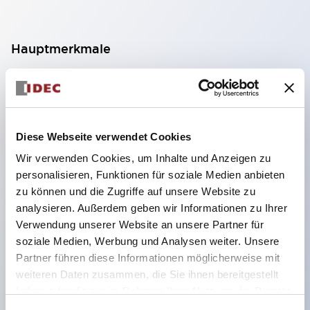
Hauptmerkmale
Geeignet für ein breites Anwendungsspektrum
von der Konsumelektronik bis zum FA-Bereich
LED-Beleuchtungseinheit mit integriertem
Diese Webseite verwendet Cookies
strombegrenzendem Widerstand und Diode im
Wir verwenden Cookies, um Inhalte und Anzeigen zu
LED-Lampenkörper
personalisieren, Funktionen für soziale Medien anbieten
Schutzarten IP40 und IP65 vollständig verfügbar
zu können und die Zugriffe auf unsere Website zu
(IEC 60529)
analysieren. Außerdem geben wir Informationen zu Ihrer
Verwendung unserer Website an unsere Partner für
UL- und CSA-zertifiziert. Entspricht EN (Europa)
soziale Medien, Werbung und Analysen weiter. Unsere
Normen. CCC-zertifiziert (außer Anzeigeleuchten).
Partner führen diese Informationen möglicherweise mit
Mit speziellem Zubehör leicht auf Φ22 Flash-
weiteren Daten zusammen, die Sie ihnen bereitgestellt
Silhouette umstellbar
haben oder die sie im Rahmen Ihrer Nutzung der Dienste
gesammelt haben.