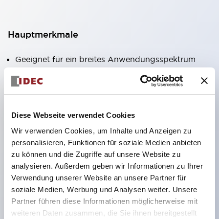
Hauptmerkmale
Geeignet für ein breites Anwendungsspektrum
von der Konsumelektronik bis zum FA-Bereich
LED-Beleuchtungseinheit mit integriertem
strombegrenzendem Widerstand und Diode im
Diese Webseite verwendet Cookies
LED-Lampenkörper
Wir verwenden Cookies, um Inhalte und Anzeigen zu
Schutzarten IP40 und IP65 vollständig verfügbar
personalisieren, Funktionen für soziale Medien anbieten
(IEC 60529)
zu können und die Zugriffe auf unsere Website zu
UL- und CSA-zertifiziert. Entspricht EN (Europa)
analysieren. Außerdem geben wir Informationen zu Ihrer
Normen. CCC-zertifiziert (außer Anzeigeleuchten).
Verwendung unserer Website an unsere Partner für
soziale Medien, Werbung und Analysen weiter. Unsere
Mit speziellem Zubehör leicht auf Φ22 Flash-
Partner führen diese Informationen möglicherweise mit
Silhouette umstellbar
weiteren Daten zusammen, die Sie ihnen bereitgestellt