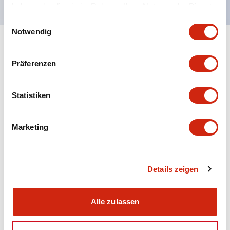
haben oder die sie im Rahmen Ihrer Nutzung der Dienste
gesammelt haben.
Einwilligungsauswahl
Notwendig
+
Spezifikationen
Alle erweitern
Präferenzen
Aesthetic Specifications
Statistiken
Electrical Specifications (rated illuminated
portion)
Marketing
Environmental Specifications
Mechanical Specifications
Details zeigen
Mounting and Installation Specifications
Alle zulassen