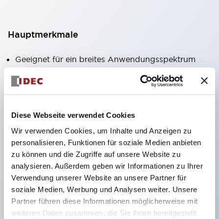
Hauptmerkmale
Geeignet für ein breites Anwendungsspektrum
von der Konsumelektronik bis zum FA-Bereich
LED-Beleuchtungseinheit mit integriertem
strombegrenzendem Widerstand und Diode im
Diese Webseite verwendet Cookies
LED-Lampenkörper
Wir verwenden Cookies, um Inhalte und Anzeigen zu
Schutzarten IP40 und IP65 vollständig verfügbar
personalisieren, Funktionen für soziale Medien anbieten
(IEC 60529)
zu können und die Zugriffe auf unsere Website zu
UL- und CSA-zertifiziert. Entspricht EN (Europa)
analysieren. Außerdem geben wir Informationen zu Ihrer
Normen. CCC-zertifiziert (außer Anzeigeleuchten).
Verwendung unserer Website an unsere Partner für
soziale Medien, Werbung und Analysen weiter. Unsere
Mit speziellem Zubehör leicht auf Φ22 Flash-
Partner führen diese Informationen möglicherweise mit
Silhouette umstellbar
weiteren Daten zusammen, die Sie ihnen bereitgestellt