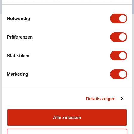
haben oder die sie im Rahmen Ihrer Nutzung der Dienste
gesammelt haben.
Einwilligungsauswahl
Notwendig
+
Spezifikationen
Alle erweitern
Präferenzen
Aesthetic Specifications
Statistiken
Electrical Specifications (rated illuminated
portion)
Marketing
Environmental Specifications
Mechanical Specifications
Details zeigen
Mounting and Installation Specifications
Alle zulassen