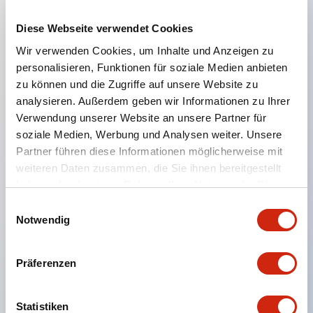
Diese Webseite verwendet Cookies
Hauptmerkmale
Wir verwenden Cookies, um Inhalte und Anzeigen zu
personalisieren, Funktionen für soziale Medien anbieten
Geeignet für ein breites Anwendungsspektrum
zu können und die Zugriffe auf unsere Website zu
analysieren. Außerdem geben wir Informationen zu Ihrer
von der Konsumelektronik bis zum FA-Bereich
Verwendung unserer Website an unsere Partner für
LED-Beleuchtungseinheit mit integriertem
soziale Medien, Werbung und Analysen weiter. Unsere
strombegrenzendem Widerstand und Diode im
Partner führen diese Informationen möglicherweise mit
LED-Lampenkörper
weiteren Daten zusammen, die Sie ihnen bereitgestellt
haben oder die sie im Rahmen Ihrer Nutzung der Dienste
Schutzarten IP40 und IP65 vollständig verfügbar
gesammelt haben.
Einwilligungsauswahl
(IEC 60529)
Notwendig
UL- und CSA-zertifiziert. Entspricht EN (Europa)
Normen. CCC-zertifiziert (außer Anzeigeleuchten).
Präferenzen
Mit speziellem Zubehör leicht auf Φ22 Flash-
Silhouette umstellbar
Statistiken