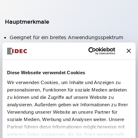
Hauptmerkmale
Geeignet für ein breites Anwendungsspektrum
von der Konsumelektronik bis zum FA-Bereich
LED-Beleuchtungseinheit mit integriertem
strombegrenzendem Widerstand und Diode im
Diese Webseite verwendet Cookies
LED-Lampenkörper
Wir verwenden Cookies, um Inhalte und Anzeigen zu
Schutzarten IP40 und IP65 vollständig verfügbar
personalisieren, Funktionen für soziale Medien anbieten
(IEC 60529)
zu können und die Zugriffe auf unsere Website zu
UL- und CSA-zertifiziert. Entspricht EN (Europa)
analysieren. Außerdem geben wir Informationen zu Ihrer
Normen. CCC-zertifiziert (außer Anzeigeleuchten).
Verwendung unserer Website an unsere Partner für
soziale Medien, Werbung und Analysen weiter. Unsere
Mit speziellem Zubehör leicht auf Φ22 Flash-
Partner führen diese Informationen möglicherweise mit
Silhouette umstellbar
weiteren Daten zusammen, die Sie ihnen bereitgestellt