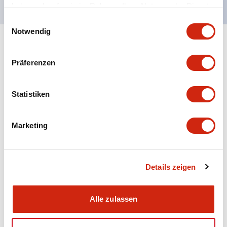
haben oder die sie im Rahmen Ihrer Nutzung der Dienste
gesammelt haben.
Einwilligungsauswahl
Notwendig
+
Spezifikationen
Alle erweitern
Präferenzen
Aesthetic Specifications
Statistiken
Electrical Specifications (rated illuminated
portion)
Marketing
Environmental Specifications
Mechanical Specifications
Details zeigen
Mounting and Installation Specifications
Alle zulassen