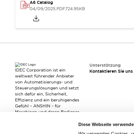
RFID-Authentifizierung
A6 Catalog
Sicherheitslösungen
04/09/2025
.PDF
724.95KB
IDEC-Sicherheitskonzept
Kollaborative Sicherheit (Sicherheit 2.0)
Sicherheitsrelevante Gesetze und Normen
Sicherheitsausrüstung-Kurs
Entdecken Sie alles
Entdecken Sie alles
Ressourcen
CAD Files
Unterstützung
IDEC Corporation ist ein
Kontaktieren Sie uns
Standardgeprüfte Produkte
weltweit führender Anbieter
Literatur
Webinar
Presse
von Automatisierungs- und
Videothek
Steuerungslösungen und setzt
Software-Updates
sich dafür ein, Sicherheit,
Effizienz und ein beruhigendes
Konformitätsdokumente
Gefühl – ANSHIN – für
Schwachstellenberichte
Maschinen und deren Bediener
Auswahlwerkzeuge
zu verbessern.
Was ist neu
Diese Webseite verwende
Blog
Wir verwenden Cookies, um