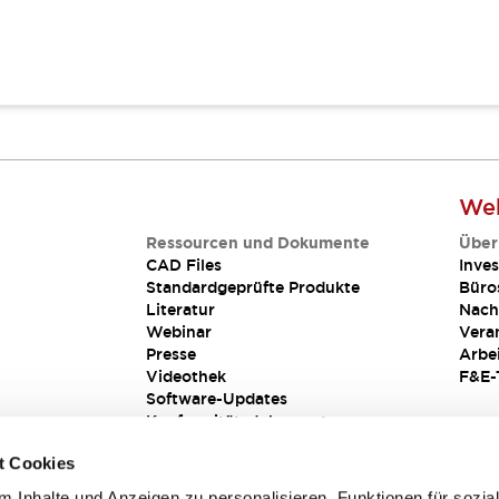
Web
Ressourcen und Dokumente
Über
CAD Files
Inves
Standardgeprüfte Produkte
Büro
Literatur
Nach
Webinar
Vera
Presse
Arbe
Videothek
F&E-
Software-Updates
Konformitätsdokumente
Schwachstellenberichte
t Cookies
Sicherheitslösung
 Inhalte und Anzeigen zu personalisieren, Funktionen für sozia