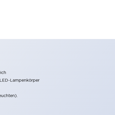
ich
m LED-Lampenkörper
euchten).