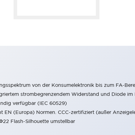
ungsspektrum von der Konsumelektronik bis zum FA-Bere
tegriertem strombegrenzendem Widerstand und Diode i
ändig verfügbar (IEC 60529)
cht EN (Europa) Normen. CCC-zertifiziert (außer Anzeigel
 Φ22 Flash-Silhouette umstellbar