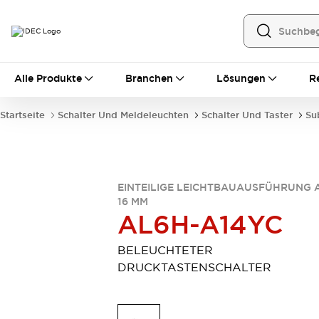
Alle Produkte
Alle Produkte
Branchen
Lösungen
R
Automatisierung
Bedienerschnittstellen
Startseite
Schalter Und Meldeleuchten
Schalter Und Taster
Su
Industrie-Ethernet-Geräte
Speicherprogrammierbare Steuerung (SPS)
Entdecken Sie alles
Sensoren
EINTEILIGE LEICHTBAUAUSFÜHRUNG 
Automatische Identifizierung
16 MM
Sensoren/Erfassung
Entdecken Sie alles
AL6H-A14YC
Industriekomponenten
LED-Meldeleuchten
Leitungsschutzgeräte
BELEUCHTETER
Relais und Zeitrelais
Stromversorgungen
DRUCKTASTENSCHALTER
Verbindungsgeräte
Entdecken Sie alles
Mobilitätslösungen
Motorunterstützung