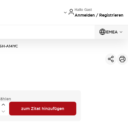
Hallo Gast
Anmelden / Registrieren
EMEA
6H-A14YC
ählen
zum Zitat hinzufügen