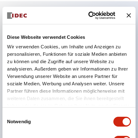
Hauptmerkmale
Diese Webseite verwendet Cookies
Geeignet für ein breites Anwendungsspektrum
Wir verwenden Cookies, um Inhalte und Anzeigen zu
von der Konsumelektronik bis zum FA-Bereich
personalisieren, Funktionen für soziale Medien anbieten
LED-Beleuchtungseinheit mit integriertem
zu können und die Zugriffe auf unsere Website zu
strombegrenzendem Widerstand und Diode im
analysieren. Außerdem geben wir Informationen zu Ihrer
LED-Lampenkörper
Verwendung unserer Website an unsere Partner für
soziale Medien, Werbung und Analysen weiter. Unsere
Schutzarten IP40 und IP65 vollständig verfügbar
Partner führen diese Informationen möglicherweise mit
(IEC 60529)
weiteren Daten zusammen, die Sie ihnen bereitgestellt
UL- und CSA-zertifiziert. Entspricht EN (Europa)
haben oder die sie im Rahmen Ihrer Nutzung der Dienste
Normen. CCC-zertifiziert (außer Anzeigeleuchten).
gesammelt haben.
Einwilligungsauswahl
Notwendig
Mit speziellem Zubehör leicht auf Φ22 Flash-
Silhouette umstellbar