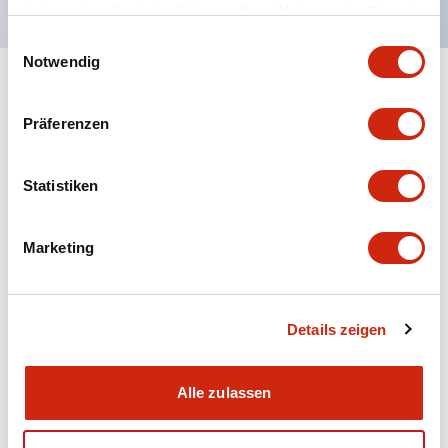
haben oder die sie im Rahmen Ihrer Nutzung der Dienste
gesammelt haben.
Einwilligungsauswahl
Notwendig
+
Spezifikationen
Alle erweitern
Präferenzen
Aesthetic Specifications
Statistiken
Electrical Specifications (rated illuminated
portion)
Marketing
Environmental Specifications
Mechanical Specifications
Details zeigen
Mounting and Installation Specifications
Alle zulassen