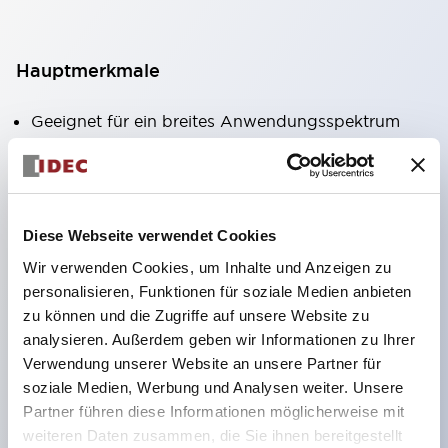
Hauptmerkmale
Geeignet für ein breites Anwendungsspektrum
von der Konsumelektronik bis zum FA-Bereich
LED-Beleuchtungseinheit mit integriertem
strombegrenzendem Widerstand und Diode im
Diese Webseite verwendet Cookies
LED-Lampenkörper
Wir verwenden Cookies, um Inhalte und Anzeigen zu
Schutzarten IP40 und IP65 vollständig verfügbar
personalisieren, Funktionen für soziale Medien anbieten
(IEC 60529)
zu können und die Zugriffe auf unsere Website zu
UL- und CSA-zertifiziert. Entspricht EN (Europa)
analysieren. Außerdem geben wir Informationen zu Ihrer
Normen. CCC-zertifiziert (außer Anzeigeleuchten).
Verwendung unserer Website an unsere Partner für
soziale Medien, Werbung und Analysen weiter. Unsere
Mit speziellem Zubehör leicht auf Φ22 Flash-
Partner führen diese Informationen möglicherweise mit
Silhouette umstellbar
weiteren Daten zusammen, die Sie ihnen bereitgestellt