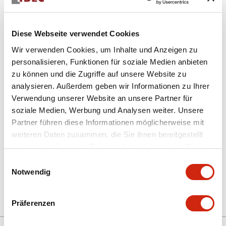
Diese Webseite verwendet Cookies
Wir verwenden Cookies, um Inhalte und Anzeigen zu
personalisieren, Funktionen für soziale Medien anbieten
zu können und die Zugriffe auf unsere Website zu
analysieren. Außerdem geben wir Informationen zu Ihrer
AL6H-A14PRC
Verwendung unserer Website an unsere Partner für
BELEUCHTETER DRUCKTASTENSCHALTER
soziale Medien, Werbung und Analysen weiter. Unsere
Partner führen diese Informationen möglicherweise mit
weiteren Daten zusammen, die Sie ihnen bereitgestellt
haben oder die sie im Rahmen Ihrer Nutzung der Dienste
Menge auswählen
gesammelt haben.
Einwilligungsauswahl
zum Zitat hinzufügen
Notwendig
Präferenzen