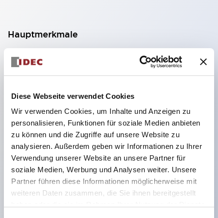
Hauptmerkmale
Geeignet für ein breites Anwendungsspektrum
von der Konsumelektronik bis zum FA-Bereich
LED-Beleuchtungseinheit mit integriertem
Diese Webseite verwendet Cookies
strombegrenzendem Widerstand und Diode im
Wir verwenden Cookies, um Inhalte und Anzeigen zu
LED-Lampenkörper
personalisieren, Funktionen für soziale Medien anbieten
Schutzarten IP40 und IP65 vollständig verfügbar
zu können und die Zugriffe auf unsere Website zu
(IEC 60529)
analysieren. Außerdem geben wir Informationen zu Ihrer
Verwendung unserer Website an unsere Partner für
UL- und CSA-zertifiziert. Entspricht EN (Europa)
soziale Medien, Werbung und Analysen weiter. Unsere
Normen. CCC-zertifiziert (außer Anzeigeleuchten).
Partner führen diese Informationen möglicherweise mit
Mit speziellem Zubehör leicht auf Φ22 Flash-
weiteren Daten zusammen, die Sie ihnen bereitgestellt
Silhouette umstellbar
haben oder die sie im Rahmen Ihrer Nutzung der Dienste
gesammelt haben.