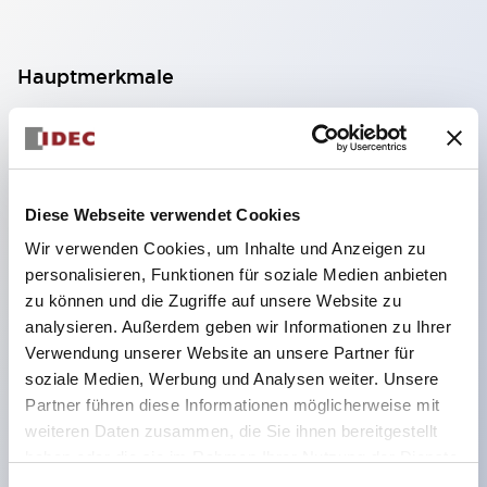
Hauptmerkmale
Geeignet für ein breites Anwendungsspektrum
von der Konsumelektronik bis zum FA-Bereich
LED-Beleuchtungseinheit mit integriertem
Diese Webseite verwendet Cookies
strombegrenzendem Widerstand und Diode im
Wir verwenden Cookies, um Inhalte und Anzeigen zu
LED-Lampenkörper
personalisieren, Funktionen für soziale Medien anbieten
Schutzarten IP40 und IP65 vollständig verfügbar
zu können und die Zugriffe auf unsere Website zu
(IEC 60529)
analysieren. Außerdem geben wir Informationen zu Ihrer
Verwendung unserer Website an unsere Partner für
UL- und CSA-zertifiziert. Entspricht EN (Europa)
soziale Medien, Werbung und Analysen weiter. Unsere
Normen. CCC-zertifiziert (außer Anzeigeleuchten).
Partner führen diese Informationen möglicherweise mit
Mit speziellem Zubehör leicht auf Φ22 Flash-
weiteren Daten zusammen, die Sie ihnen bereitgestellt
Silhouette umstellbar
haben oder die sie im Rahmen Ihrer Nutzung der Dienste
gesammelt haben.