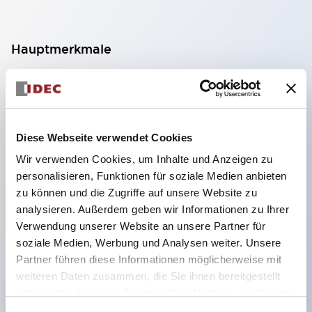
Hauptmerkmale
Geeignet für ein breites Anwendungsspektrum
von der Konsumelektronik bis zum FA-Bereich
LED-Beleuchtungseinheit mit integriertem
Diese Webseite verwendet Cookies
strombegrenzendem Widerstand und Diode im
Wir verwenden Cookies, um Inhalte und Anzeigen zu
LED-Lampenkörper
personalisieren, Funktionen für soziale Medien anbieten
Schutzarten IP40 und IP65 vollständig verfügbar
zu können und die Zugriffe auf unsere Website zu
(IEC 60529)
analysieren. Außerdem geben wir Informationen zu Ihrer
Verwendung unserer Website an unsere Partner für
UL- und CSA-zertifiziert. Entspricht EN (Europa)
soziale Medien, Werbung und Analysen weiter. Unsere
Normen. CCC-zertifiziert (außer Anzeigeleuchten).
Partner führen diese Informationen möglicherweise mit
Mit speziellem Zubehör leicht auf Φ22 Flash-
weiteren Daten zusammen, die Sie ihnen bereitgestellt
Silhouette umstellbar
haben oder die sie im Rahmen Ihrer Nutzung der Dienste
gesammelt haben.