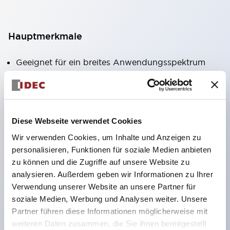
Hauptmerkmale
Geeignet für ein breites Anwendungsspektrum
von der Konsumelektronik bis zum FA-Bereich
LED-Beleuchtungseinheit mit integriertem
strombegrenzendem Widerstand und Diode im
Diese Webseite verwendet Cookies
LED-Lampenkörper
Wir verwenden Cookies, um Inhalte und Anzeigen zu
Schutzarten IP40 und IP65 vollständig verfügbar
personalisieren, Funktionen für soziale Medien anbieten
(IEC 60529)
zu können und die Zugriffe auf unsere Website zu
UL- und CSA-zertifiziert. Entspricht EN (Europa)
analysieren. Außerdem geben wir Informationen zu Ihrer
Normen. CCC-zertifiziert (außer Anzeigeleuchten).
Verwendung unserer Website an unsere Partner für
soziale Medien, Werbung und Analysen weiter. Unsere
Mit speziellem Zubehör leicht auf Φ22 Flash-
Partner führen diese Informationen möglicherweise mit
Silhouette umstellbar
weiteren Daten zusammen, die Sie ihnen bereitgestellt