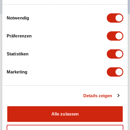
haben oder die sie im Rahmen Ihrer Nutzung der Dienste
gesammelt haben.
Einwilligungsauswahl
Notwendig
+
Spezifikationen
Alle erweitern
Präferenzen
Aesthetic Specifications
Statistiken
Electrical Specifications (rated illuminated
portion)
Marketing
Environmental Specifications
Mechanical Specifications
Details zeigen
Mounting and Installation Specifications
Alle zulassen