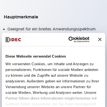
Hauptmerkmale
Geeignet für ein breites Anwendungsspektrum
von der Konsumelektronik bis zum FA-Bereich
LED-Beleuchtungseinheit mit integriertem
strombegrenzendem Widerstand und Diode im
Diese Webseite verwendet Cookies
LED-Lampenkörper
Wir verwenden Cookies, um Inhalte und Anzeigen zu
Schutzarten IP40 und IP65 vollständig verfügbar
personalisieren, Funktionen für soziale Medien anbieten
(IEC 60529)
zu können und die Zugriffe auf unsere Website zu
UL- und CSA-zertifiziert. Entspricht EN (Europa)
analysieren. Außerdem geben wir Informationen zu Ihrer
Normen. CCC-zertifiziert (außer Anzeigeleuchten).
Verwendung unserer Website an unsere Partner für
soziale Medien, Werbung und Analysen weiter. Unsere
Mit speziellem Zubehör leicht auf Φ22 Flash-
Partner führen diese Informationen möglicherweise mit
Silhouette umstellbar
weiteren Daten zusammen, die Sie ihnen bereitgestellt