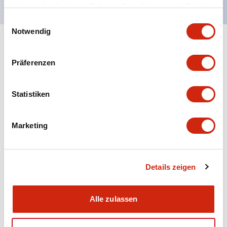
haben oder die sie im Rahmen Ihrer Nutzung der Dienste
gesammelt haben.
Einwilligungsauswahl
Notwendig
+
Spezifikationen
Alle erweitern
Präferenzen
Aesthetic Specifications
Statistiken
Electrical Specifications (rated illuminated
portion)
Marketing
Environmental Specifications
Mechanical Specifications
Details zeigen
Mounting and Installation Specifications
Alle zulassen