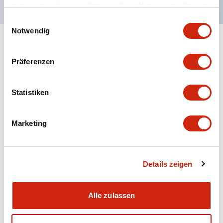
haben oder die sie im Rahmen Ihrer Nutzung der Dienste
gesammelt haben.
Einwilligungsauswahl
Notwendig
+
Spezifikationen
Alle erweitern
Präferenzen
Aesthetic Specifications
Statistiken
Electrical Specifications (rated illuminated
portion)
Marketing
Environmental Specifications
Mechanical Specifications
Details zeigen
Mounting and Installation Specifications
Alle zulassen