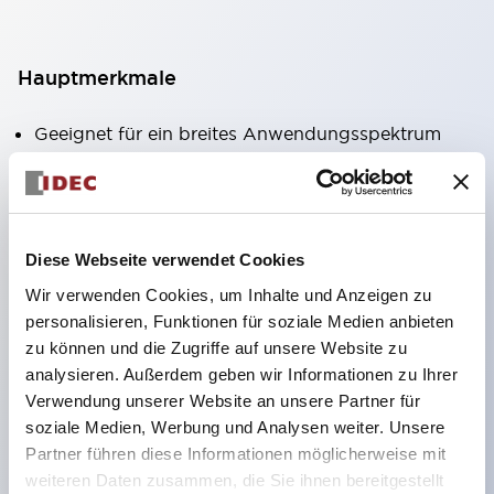
Hauptmerkmale
Geeignet für ein breites Anwendungsspektrum
von der Konsumelektronik bis zum FA-Bereich
LED-Beleuchtungseinheit mit integriertem
strombegrenzendem Widerstand und Diode im
Diese Webseite verwendet Cookies
LED-Lampenkörper
Wir verwenden Cookies, um Inhalte und Anzeigen zu
Schutzarten IP40 und IP65 vollständig verfügbar
personalisieren, Funktionen für soziale Medien anbieten
(IEC 60529)
zu können und die Zugriffe auf unsere Website zu
UL- und CSA-zertifiziert. Entspricht EN (Europa)
analysieren. Außerdem geben wir Informationen zu Ihrer
Normen. CCC-zertifiziert (außer Anzeigeleuchten).
Verwendung unserer Website an unsere Partner für
soziale Medien, Werbung und Analysen weiter. Unsere
Mit speziellem Zubehör leicht auf Φ22 Flash-
Partner führen diese Informationen möglicherweise mit
Silhouette umstellbar
weiteren Daten zusammen, die Sie ihnen bereitgestellt