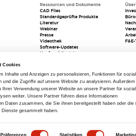
Ressourcen und Dokumente
Über
CAD Files
Inves
Standardgeprüfte Produkte
Büro
Literatur
Nach
Webinar
Vera
Presse
Arbe
Videothek
F&E-
Software-Updates
Konformitätsdokumente
Schwachstellenberichte
t Cookies
Sicherheitslösung
 Inhalte und Anzeigen zu personalisieren, Funktionen für sozia
 und die Zugriffe auf unsere Website zu analysieren. Außerdem
u Ihrer Verwendung unserer Website an unsere Partner für sozia
sen weiter. Unsere Partner führen diese Informationen
en Daten zusammen, die Sie ihnen bereitgestellt haben oder die 
 Dienste gesammelt haben.
sbedingungen
Präferenzen
Statistiken
Marketin