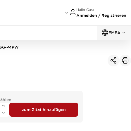
Hallo Gast
Anmelden / Registrieren
EMEA
6G-P4PW
ählen
zum Zitat hinzufügen