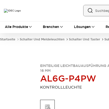
Alle Produkte
Alle Produkte
Branchen
Lösungen
R
Automatisierung
Bedienerschnittstellen
Startseite
Schalter Und Meldeleuchten
Schalter Und Taster
Su
Industrie-Ethernet-Geräte
Speicherprogrammierbare Steuerung (SPS)
Entdecken Sie alles
Sensoren
Automatische Identifizierung
EINTEILIGE LEICHTBAUAUSFÜHRUNG 
16 MM
Sensoren/Erfassung
Entdecken Sie alles
AL6G-P4PW
Industriekomponenten
LED-Meldeleuchten
Leitungsschutzgeräte
KONTROLLLEUCHTE
Relais und Zeitrelais
Stromversorgungen
Verbindungsgeräte
Entdecken Sie alles
Mobilitätslösungen
Motorunterstützung