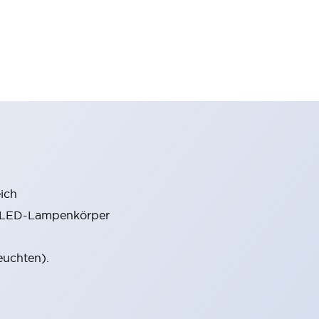
ich
m LED-Lampenkörper
euchten).