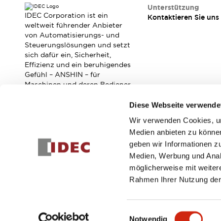
RFID-Authentifizierung
Unterstützung
Sicherheitslösungen
IDEC Corporation ist ein
Kontaktieren Sie uns
IDEC-Sicherheitskonzept
weltweit führender Anbieter
von Automatisierungs- und
Kollaborative Sicherheit (Sicherheit 2.0)
Steuerungslösungen und setzt
Sicherheitsrelevante Gesetze und Normen
sich dafür ein, Sicherheit,
Sicherheitsausrüstung-Kurs
Effizienz und ein beruhigendes
Entdecken Sie alles
Gefühl – ANSHIN – für
Entdecken Sie alles
Maschinen und deren Bediener
zu verbessern.
Ressourcen
Diese Webseite verwende
CAD Files
Standardgeprüfte Produkte
Wir verwenden Cookies, um
Abonnieren Sie unseren Newsletter!
Literatur
Webinar
Presse
Medien anbieten zu können
Videothek
geben wir Informationen z
Registrieren
Software-Updates
Medien, Werbung und Analy
Konformitätsdokumente
möglicherweise mit weiter
Schwachstellenberichte
Rahmen Ihrer Nutzung der
Auswahlwerkzeuge
© 2026 IDEC Corporation
Datenschutzrichtlinie
Geschäft
Was ist neu
Einwilligungsauswahl
Blog
Notwendig