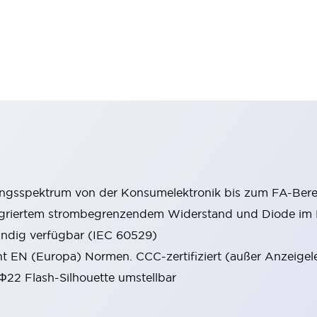
ungsspektrum von der Konsumelektronik bis zum FA-Bere
tegriertem strombegrenzendem Widerstand und Diode i
ändig verfügbar (IEC 60529)
cht EN (Europa) Normen. CCC-zertifiziert (außer Anzeigel
 Φ22 Flash-Silhouette umstellbar