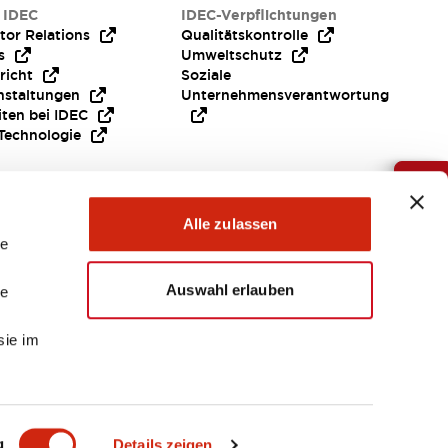
 IDEC
IDEC-Verpflichtungen
tor Relations
Qualitätskontrolle
s
Umweltschutz
richt
Soziale
nstaltungen
Unternehmensverantwortung
iten bei IDEC
Technologie
Brauche Hilfe ?
Alle zulassen
le
Auswahl erlauben
le
sie im
EMEA
g
Details zeigen