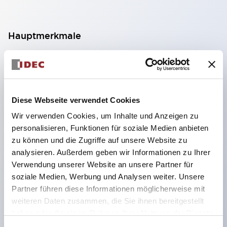
Hauptmerkmale
Geeignet für ein breites Anwendungsspektrum
von der Konsumelektronik bis zum FA-Bereich
LED-Beleuchtungseinheit mit integriertem
Diese Webseite verwendet Cookies
strombegrenzendem Widerstand und Diode im
Wir verwenden Cookies, um Inhalte und Anzeigen zu
LED-Lampenkörper
personalisieren, Funktionen für soziale Medien anbieten
Schutzarten IP40 und IP65 vollständig verfügbar
zu können und die Zugriffe auf unsere Website zu
(IEC 60529)
analysieren. Außerdem geben wir Informationen zu Ihrer
Verwendung unserer Website an unsere Partner für
UL- und CSA-zertifiziert. Entspricht EN (Europa)
soziale Medien, Werbung und Analysen weiter. Unsere
Normen. CCC-zertifiziert (außer Anzeigeleuchten).
Partner führen diese Informationen möglicherweise mit
Mit speziellem Zubehör leicht auf Φ22 Flash-
weiteren Daten zusammen, die Sie ihnen bereitgestellt
Silhouette umstellbar
haben oder die sie im Rahmen Ihrer Nutzung der Dienste
gesammelt haben.