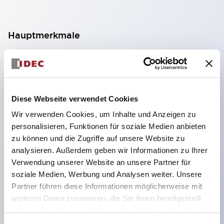
Hauptmerkmale
Geeignet für ein breites Anwendungsspektrum
von der Konsumelektronik bis zum FA-Bereich
LED-Beleuchtungseinheit mit integriertem
Diese Webseite verwendet Cookies
strombegrenzendem Widerstand und Diode im
Wir verwenden Cookies, um Inhalte und Anzeigen zu
LED-Lampenkörper
personalisieren, Funktionen für soziale Medien anbieten
Schutzarten IP40 und IP65 vollständig verfügbar
zu können und die Zugriffe auf unsere Website zu
(IEC 60529)
analysieren. Außerdem geben wir Informationen zu Ihrer
Verwendung unserer Website an unsere Partner für
UL- und CSA-zertifiziert. Entspricht EN (Europa)
soziale Medien, Werbung und Analysen weiter. Unsere
Normen. CCC-zertifiziert (außer Anzeigeleuchten).
Partner führen diese Informationen möglicherweise mit
Mit speziellem Zubehör leicht auf Φ22 Flash-
weiteren Daten zusammen, die Sie ihnen bereitgestellt
Silhouette umstellbar
haben oder die sie im Rahmen Ihrer Nutzung der Dienste
gesammelt haben.