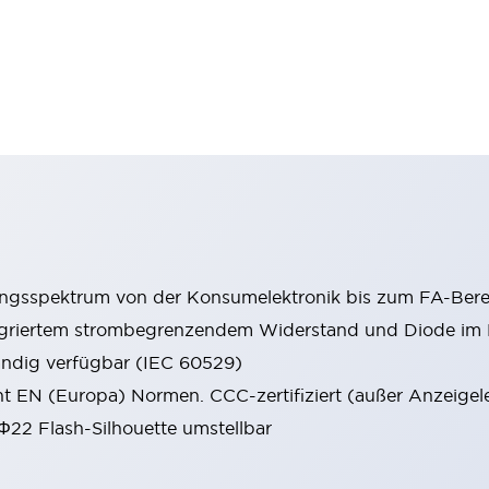
ungsspektrum von der Konsumelektronik bis zum FA-Bere
tegriertem strombegrenzendem Widerstand und Diode i
ändig verfügbar (IEC 60529)
cht EN (Europa) Normen. CCC-zertifiziert (außer Anzeigel
 Φ22 Flash-Silhouette umstellbar