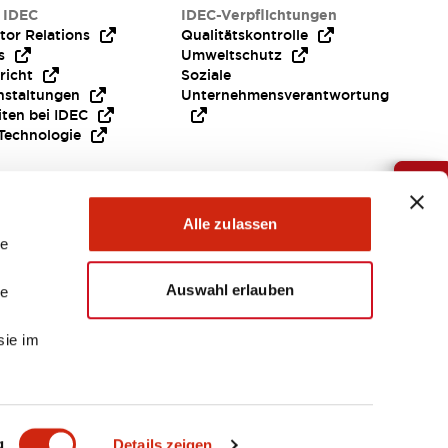
 IDEC
IDEC-Verpflichtungen
tor Relations
Qualitätskontrolle
s
Umweltschutz
richt
Soziale
nstaltungen
Unternehmensverantwortung
iten bei IDEC
Technologie
Brauche Hilfe ?
Alle zulassen
le
Auswahl erlauben
le
sie im
EMEA
g
Details zeigen