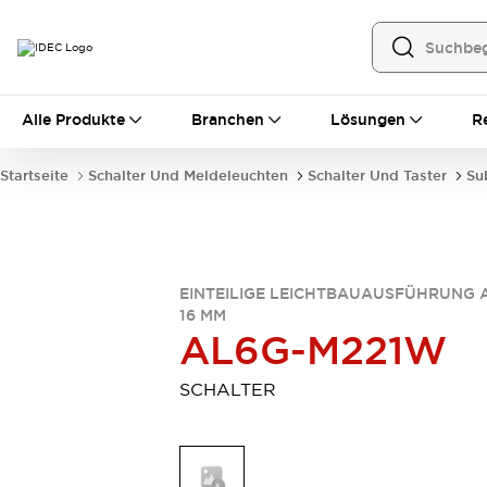
Alle Produkte
Alle Produkte
Branchen
Lösungen
R
Automatisierung
Bedienerschnittstellen
Startseite
Schalter Und Meldeleuchten
Schalter Und Taster
Su
Industrie-Ethernet-Geräte
Speicherprogrammierbare Steuerung (SPS)
Entdecken Sie alles
Sensoren
Automatische Identifizierung
EINTEILIGE LEICHTBAUAUSFÜHRUNG 
16 MM
Sensoren/Erfassung
Entdecken Sie alles
AL6G-M221W
Industriekomponenten
LED-Meldeleuchten
Leitungsschutzgeräte
SCHALTER
Relais und Zeitrelais
Stromversorgungen
Verbindungsgeräte
Entdecken Sie alles
Mobilitätslösungen
Motorunterstützung