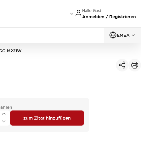
Hallo Gast
Anmelden / Registrieren
EMEA
6G-M221W
ählen
zum Zitat hinzufügen