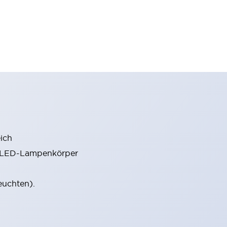
ich
m LED-Lampenkörper
euchten).