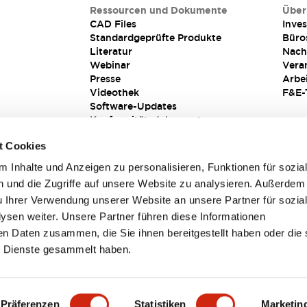
Ressourcen und Dokumente
Über
CAD Files
Inves
Standardgeprüfte Produkte
Büro
Literatur
Nach
Webinar
Vera
Presse
Arbe
Videothek
F&E-
Software-Updates
Konformitätsdokumente
Schwachstellenberichte
t Cookies
Sicherheitslösung
 Inhalte und Anzeigen zu personalisieren, Funktionen für sozia
 und die Zugriffe auf unsere Website zu analysieren. Außerdem
u Ihrer Verwendung unserer Website an unsere Partner für sozia
sen weiter. Unsere Partner führen diese Informationen
en Daten zusammen, die Sie ihnen bereitgestellt haben oder die 
 Dienste gesammelt haben.
sbedingungen
Präferenzen
Statistiken
Marketin