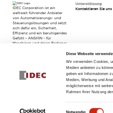
RFID-Authentifizierung
Unterstützung
Sicherheitslösungen
IDEC Corporation ist ein
Kontaktieren Sie uns
IDEC-Sicherheitskonzept
weltweit führender Anbieter
von Automatisierungs- und
Kollaborative Sicherheit (Sicherheit 2.0)
Steuerungslösungen und setzt
Sicherheitsrelevante Gesetze und Normen
sich dafür ein, Sicherheit,
Sicherheitsausrüstung-Kurs
Effizienz und ein beruhigendes
Entdecken Sie alles
Gefühl – ANSHIN – für
Entdecken Sie alles
Maschinen und deren Bediener
zu verbessern.
Ressourcen
Diese Webseite verwende
CAD Files
Standardgeprüfte Produkte
Wir verwenden Cookies, um
Abonnieren Sie unseren Newsletter!
Literatur
Webinar
Presse
Medien anbieten zu können
Videothek
geben wir Informationen z
Registrieren
Software-Updates
Medien, Werbung und Analy
Konformitätsdokumente
möglicherweise mit weiter
Schwachstellenberichte
Rahmen Ihrer Nutzung der
Auswahlwerkzeuge
© 2026 IDEC Corporation
Datenschutzrichtlinie
Geschäft
Was ist neu
Einwilligungsauswahl
Blog
Notwendig