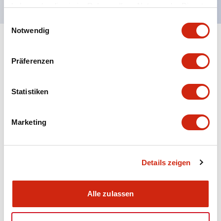
haben oder die sie im Rahmen Ihrer Nutzung der Dienste
gesammelt haben.
Einwilligungsauswahl
Notwendig
+
Spezifikationen
Alle erweitern
Präferenzen
Aesthetic Specifications
Statistiken
Electrical Specifications (rated illuminated
portion)
Marketing
Environmental Specifications
Mechanical Specifications
Details zeigen
Mounting and Installation Specifications
Alle zulassen