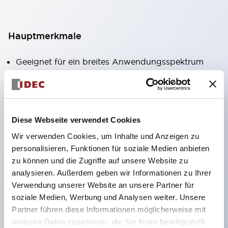
Hauptmerkmale
Geeignet für ein breites Anwendungsspektrum
von der Konsumelektronik bis zum FA-Bereich
LED-Beleuchtungseinheit mit integriertem
strombegrenzendem Widerstand und Diode im
Diese Webseite verwendet Cookies
LED-Lampenkörper
Wir verwenden Cookies, um Inhalte und Anzeigen zu
Schutzarten IP40 und IP65 vollständig verfügbar
personalisieren, Funktionen für soziale Medien anbieten
(IEC 60529)
zu können und die Zugriffe auf unsere Website zu
UL- und CSA-zertifiziert. Entspricht EN (Europa)
analysieren. Außerdem geben wir Informationen zu Ihrer
Normen. CCC-zertifiziert (außer Anzeigeleuchten).
Verwendung unserer Website an unsere Partner für
soziale Medien, Werbung und Analysen weiter. Unsere
Mit speziellem Zubehör leicht auf Φ22 Flash-
Partner führen diese Informationen möglicherweise mit
Silhouette umstellbar
weiteren Daten zusammen, die Sie ihnen bereitgestellt