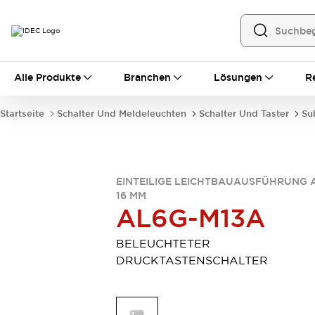
Alle Produkte
Alle Produkte
Branchen
Lösungen
R
Automatisierung
Bedienerschnittstellen
Startseite
Schalter Und Meldeleuchten
Schalter Und Taster
Su
Industrie-Ethernet-Geräte
Speicherprogrammierbare Steuerung (SPS)
Entdecken Sie alles
Sensoren
EINTEILIGE LEICHTBAUAUSFÜHRUNG 
Automatische Identifizierung
16 MM
Sensoren/Erfassung
Entdecken Sie alles
AL6G-M13A
Industriekomponenten
LED-Meldeleuchten
Leitungsschutzgeräte
BELEUCHTETER
Relais und Zeitrelais
Stromversorgungen
DRUCKTASTENSCHALTER
Verbindungsgeräte
Entdecken Sie alles
Mobilitätslösungen
Motorunterstützung