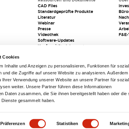
Ressourcen und Dokumente
Über
CAD Files
Inves
Standardgeprüfte Produkte
Büro
Literatur
Nach
Webinar
Vera
Presse
Arbe
Videothek
F&E-
Software-Updates
Konformitätsdokumente
Schwachstellenberichte
t Cookies
Sicherheitslösung
 Inhalte und Anzeigen zu personalisieren, Funktionen für sozia
 und die Zugriffe auf unsere Website zu analysieren. Außerdem
u Ihrer Verwendung unserer Website an unsere Partner für sozia
sen weiter. Unsere Partner führen diese Informationen
en Daten zusammen, die Sie ihnen bereitgestellt haben oder die 
 Dienste gesammelt haben.
sbedingungen
Präferenzen
Statistiken
Marketin
TAILS
HAUPTMERKMALE
SPEZIFIKATIONEN
DOKUM