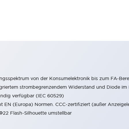
ungsspektrum von der Konsumelektronik bis zum FA-Bere
tegriertem strombegrenzendem Widerstand und Diode i
ändig verfügbar (IEC 60529)
cht EN (Europa) Normen. CCC-zertifiziert (außer Anzeigel
 Φ22 Flash-Silhouette umstellbar