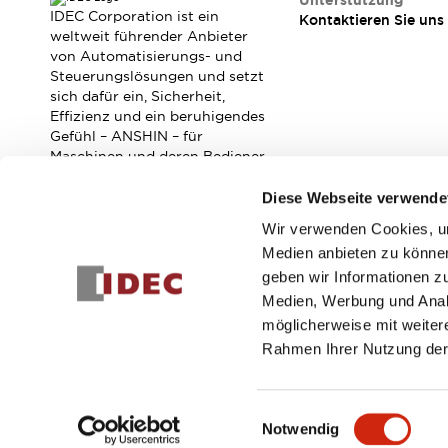
Unterstützung
Veranstaltungen / Seminare
IDEC Corporation ist ein
Kontaktieren Sie uns
Unterstützung
weltweit führender Anbieter
von Automatisierungs- und
Kontaktieren Sie uns
Steuerungslösungen und setzt
So finden Sie uns
sich dafür ein, Sicherheit,
Online Händler
Effizienz und ein beruhigendes
Gefühl – ANSHIN – für
Maschinen und deren Bediener
zu verbessern.
Diese Webseite verwende
Wir verwenden Cookies, um
Abonnieren Sie unseren Newsletter!
Medien anbieten zu können
geben wir Informationen z
Registrieren
Medien, Werbung und Analy
möglicherweise mit weiter
Rahmen Ihrer Nutzung der
© 2026 IDEC Corporation
Datenschutzrichtlinie
Geschäft
Einwilligungsauswahl
Notwendig
PRODUKTDE