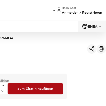
Hallo Gast
Anmelden / Registrieren
EMEA
6G-M13A
ählen
zum Zitat hinzufügen