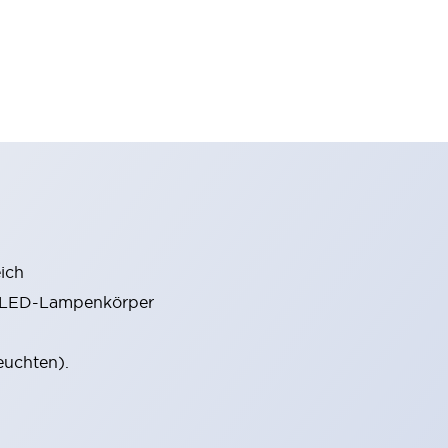
ich
m LED-Lampenkörper
euchten).