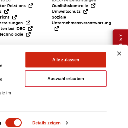
 IDEC
IDEC-Verpflichtungen
tor Relations
Qualitätskontrolle
s
Umweltschutz
richt
Soziale
nstaltungen
Unternehmensverantwortung
iten bei IDEC
Technologie
Brauche Hilfe ?
Alle zulassen
le
Auswahl erlauben
le
sie im
EMEA
g
Details zeigen
ENTE & DATEIEN